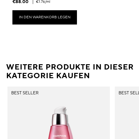
€88.00
|
€1.76
/ml
IN DEN WARENKORB LEGEN
WEITERE PRODUKTE IN DIESER
KATEGORIE KAUFEN
BEST SELLER
BEST SEL