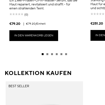
Stärkung 
Ein Zwei-Phasen-Öl-in-Wasser-Serum, das die
Haut für e
Haut repariert, revitalisiert und strafft - für
und sicht
einen strahlenden Teint.
(0)
€251.20
€79.20
|
€79.20
/Einheit
IN DE
IN DEN WARENKORB LEGEN
KOLLEKTION KAUFEN
BEST SELLER