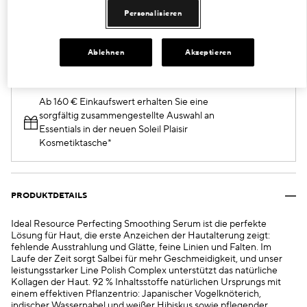
30 ml
€94.00
Personalisieren
Ablehnen
Akzeptieren
VERKAUFT
Ab 160 € Einkaufswert erhalten Sie eine
sorgfältig zusammengestellte Auswahl an
Essentials in der neuen Soleil Plaisir
Kosmetiktasche*
PRODUKTDETAILS
Ideal Resource Perfecting Smoothing Serum ist die perfekte
Lösung für Haut, die erste Anzeichen der Hautalterung zeigt:
fehlende Ausstrahlung und Glätte, feine Linien und Falten. Im
Laufe der Zeit sorgt Salbei für mehr Geschmeidigkeit, und unser
leistungsstarker Line Polish Complex unterstützt das natürliche
Kollagen der Haut. 92 % Inhaltsstoffe natürlichen Ursprungs mit
einem effektiven Pflanzentrio: Japanischer Vogelknöterich,
indischer Wassernabel und weißer Hibiskus sowie pflegender