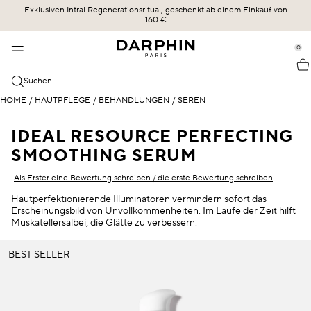
Exklusiven Intral Regenerationsritual, geschenkt ab einem Einkauf von
KOLLEKTIONEN
HAUTPFLEGE
BESTSELLER
ERBE
160 €
se Sidebar Navigation
Clo
Clo
Clo
Clo
BESTSELLER
ENTDECKEN
ALLE SHOPPEN
UNSERE GESCHICHTE
0
::elc_general.menu::
ÉCLAT SUBLIME
Bestseller
Éclat Sublime
DIE KRAFT DER FORMEL
Darphin
KATEGORIEN
Suchen
STIMULSKIN PLUS
Neu
Intral
UNSERE ENGAGEMENTS
Alle Shoppen
HOME
/
HAUTPFLEGE
/
BEHANDLUNGEN
/
SEREN
HAUTBEDÜRFNISSE
INTRAL
Angebote
Hydraskin
DARPHIN MAG
Seren & Essenzen
Sensible Haut und Rötungen
IDEAL RESOURCE PERFECTING
HYDRASKIN
Hautpflegeroutine
Stimulskin Plus
OLIVIA SZMIDT
SMOOTHING SERUM
Reiniger und Toner
Feuchtigkeitsversorgung
Als Erster eine Bewertung schreiben / die erste Bewertung schreiben
Essential Oil Elixir
DIE WISSENSCHAFT DER LIEFERUNG
Feuchtigkeitspflege mit SPF-Schutz
Linien und Fältchen
Hautperfektionierende Illuminatoren vermindern sofort das
Ideal Resource
Erscheinungsbild von Unvollkommenheiten. Im Laufe der Zeit hilft
Augen- und Lippenpflege
Gemischte Haut
Muskatellersalbei, die Glätte zu verbessern.
Exquisâge
Masken und Exfoliatoren
Trockene Haut
BEST SELLER
Prédermine
Öle
SPF-Schutz
Soleil Plaisir
Dunkle Kreuzfahrten und Puffiness