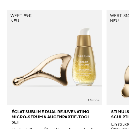
WERT: 99€
WERT: 314
NEU
NEU
1 Größe
ÉCLAT SUBLIME DUAL REJUVENATING
STIMULS
MICRO-SERUM & AUGENPARTIE-TOOL
SCULPTI
SET
Ein struk