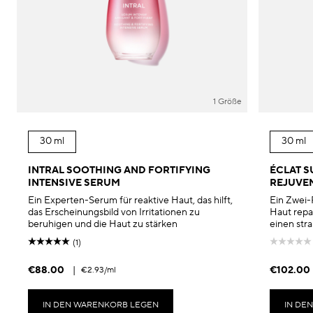
1 Größe
30 ml
30 ml
INTRAL SOOTHING AND FORTIFYING
ÉCLAT S
INTENSIVE SERUM
REJUVE
Ein Experten-Serum für reaktive Haut, das hilft,
Ein Zwei-
das Erscheinungsbild von Irritationen zu
Haut repari
beruhigen und die Haut zu stärken
einen stra
(1)
€88.00
|
€102.00
€2.93
/ml
IN DEN WARENKORB LEGEN
IN DE