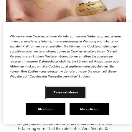
Dunkle Flecken und ungleichmäßiger Hautton
Poren
Lösung
Wir verwenden Cookies, um den Verkehr auf unserer Website zu analysieren,
Ihnen personalisierte Inhalte, interessenbezogene Werbung und Inhalte von
Verlust von Volumen
sozialen Plattformen bereitzustellen. Sie können Ihre Cookie-Einstellungen
auswählen oder weitere Informationen zu Cookies erhalten, indem Sie auf
Personalisieren klicken. Weitere Informationen erhalten Sie ausserdem
Tint Terne
jederzeit in unserer Datenschutzrichtlinie. Sie können auf Akzeptieren oder
Ablehnen klicken, um alle Cookies zu akzeptieren oder abzulehnen. Sie
können Ihre Zustimmung jederzeit widerrufen, indem Sie unten auf dieser
Website auf "Cookies der Webseite verwalten" klicken.
HAUTPFLEGEWISSEN
Personalisieren
Fasziniert vom Zusammenhang von Wissenschaft
und Wohlbefinden startete Pierre Darphin seine
Ablehnen
Akzeptieren
berufliche Laufbahn als Physiotherapeut. Dies
ermöglichte es ihm, vielen Sportlern und Tänzern zu
folgen, sie zu unterstützen und zu behandeln. Diese
Erfahrung vermittelt ihm ein tiefes Verständnis für