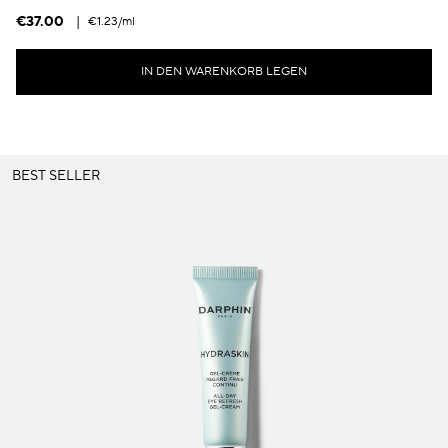
€37.00
|
€1.23
/ml
IN DEN WARENKORB LEGEN
BEST SELLER