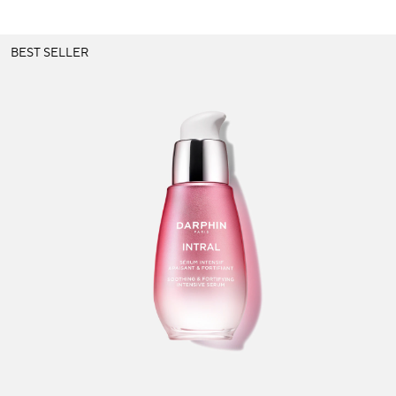
Dunkle Flecken und ungleichmäßiger Hautton
BEST SELLER
Poren
Lösung
Verlust von Volumen
Tint Terne