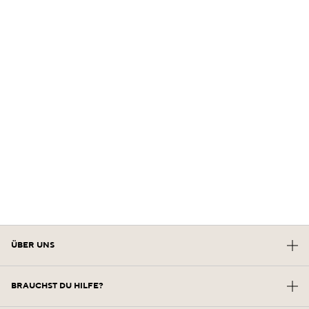
ÜBER UNS
Unsere Zukunft Im Erbe
BRAUCHST DU HILFE?
Die Kraft Der Formel