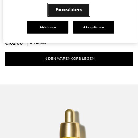
ÉCLAT SUBLIME ÉCLAT SUBLIME DUAL REJUVENATING
MICRO-SERUM
Personalisieren
Ein Zwei-Phasen-Öl-in-Wasser-Serum, das die Haut repariert,
revitalisiert und strafft - für einen strahlenden Teint.
Ablehnen
Akzeptieren
(0)
€102.00
|
€3.40
/ml
IN DEN WARENKORB LEGEN