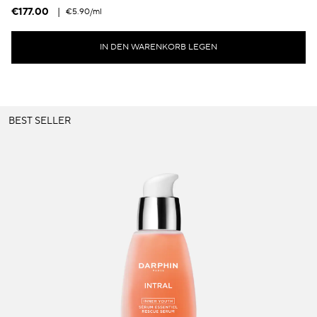
€177.00
|
€5.90
/ml
IN DEN WARENKORB LEGEN
BEST SELLER