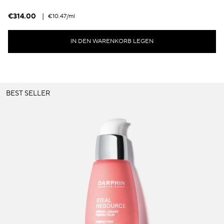
€314.00
|
€10.47
/ml
IN DEN WARENKORB LEGEN
BEST SELLER