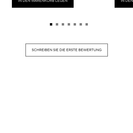
IN DEN WARENKORB LEGEN
IN DE
SCHREIBEN SIE DIE ERSTE BEWERTUNG