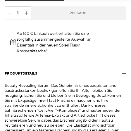
VERKAUFT
Ab 160 € Einkaufswert erhalten Sie eine
sorgfältig zusammengestellte Auswahl an
Essentials in der neuen Soleil Plaisir
Kosmetiktasche*
PRODUKTDETAILS
Beauty Revealing Serum: Das Geheimnis eines exquisiten und
ausdrucksstarken Looks - genießen Sie Ihr Alter, bleiben Sie
neugierig, lachen Sie und bleiben Sie in Bewegung. Jetzt können
Sie mit Exquisâge Ihrer Haut Frische einhauchen und Ihre
strahlende innere Schönheit zu enthüllen. Dank unseres
bahnbrechenden "CelluVie ™-Komplexes" und hauterneuernder
Inhaltsstoffe wie Artemia-Extrakt und Artischocke hilft dieses
schwerelose Serum dabei, das Erscheinungsbild der Haut zu
revitalisieren und neu zu beleben. Die Elastizität wird sichtbar
verbessert, um ein festeres Erscheinungsbild zu erzielen. Linien