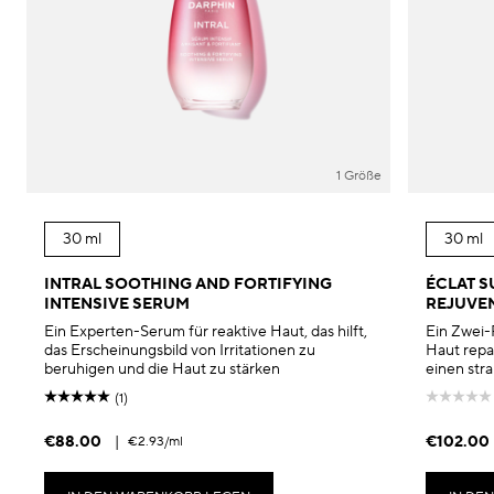
1 Größe
30 ml
30 ml
INTRAL SOOTHING AND FORTIFYING
ÉCLAT S
INTENSIVE SERUM
REJUVE
Ein Experten-Serum für reaktive Haut, das hilft,
Ein Zwei-
das Erscheinungsbild von Irritationen zu
Haut repari
beruhigen und die Haut zu stärken
einen stra
(1)
€88.00
|
€102.00
€2.93
/ml