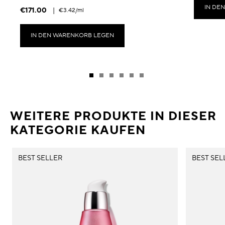
IN DE
€171.00
|
€3.42
/ml
IN DEN WARENKORB LEGEN
WEITERE PRODUKTE IN DIESER
KATEGORIE KAUFEN
BEST SELLER
BEST SEL