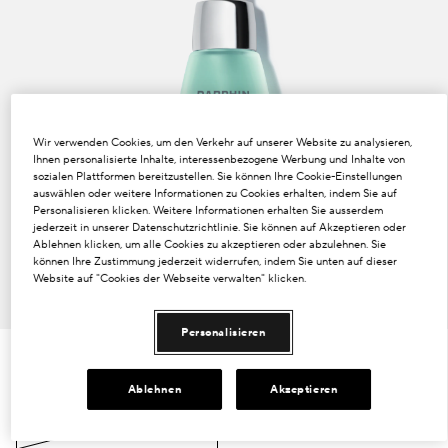
Dunkle Flecken und ungleichmäßiger Hautton
Poren
Lösung
Wir verwenden Cookies, um den Verkehr auf unserer Website zu analysieren,
Verlust von Volumen
Ihnen personalisierte Inhalte, interessenbezogene Werbung und Inhalte von
sozialen Plattformen bereitzustellen. Sie können Ihre Cookie-Einstellungen
auswählen oder weitere Informationen zu Cookies erhalten, indem Sie auf
Tint Terne
Personalisieren klicken. Weitere Informationen erhalten Sie ausserdem
jederzeit in unserer Datenschutzrichtlinie. Sie können auf Akzeptieren oder
Ablehnen klicken, um alle Cookies zu akzeptieren oder abzulehnen. Sie
können Ihre Zustimmung jederzeit widerrufen, indem Sie unten auf dieser
Website auf "Cookies der Webseite verwalten" klicken.
Personalisieren
€120.00
€4.00
/ml
30 ml
Ablehnen
Akzeptieren
30 ml
€120.00