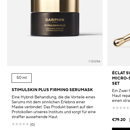
1 Größe
ÉCLAT S
50 ml
MICRO-
SET
STIMULSKIN PLUS FIRMING SERUMASK
Ein Zwei-
Haut repari
Eine Hybrid-Behandlung, die die Vorteile eines
einen stra
Serums mit dem sinnlichen Erlebnis einer
Maske verbindet. Das Produkt basiert auf den
Protokollen unseres Instituts und sorgt für eine
straffer aussehende Haut.
€79.20
(0)