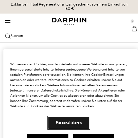
Exklusiven Intral Regenerationsritual, geschenkt ab einem Einkauf von
KOLLEKTIONEN
HAUTPFLEGE
BESTSELLER
ERBE
160 €
se Sidebar Navigation
Clo
Clo
Clo
Clo
BESTSELLER
ENTDECKEN
ALLE SHOPPEN
UNSERE GESCHICHTE
0
::elc_general.menu::
ÉCLAT SUBLIME
Bestseller
Éclat Sublime
DIE KRAFT DER FORMEL
Darphin
KATEGORIEN
Suchen
STIMULSKIN PLUS
Neu
Intral
UNSERE ENGAGEMENTS
Alle Shoppen
HAUTBEDÜRFNISSE
INTRAL
Angebote
Hydraskin
DARPHIN MAG
Seren & Essenzen
Sensible Haut und Rötungen
Wir verwenden Cookies, um den Verkehr auf unserer Website zu analysieren,
HYDRASKIN
Hautpflegeroutine
Stimulskin Plus
OLIVIA SZMIDT
Reiniger und Toner
Feuchtigkeitsversorgung
Ihnen personalisierte Inhalte, interessenbezogene Werbung und Inhalte von
sozialen Plattformen bereitzustellen. Sie können Ihre Cookie-Einstellungen
Essential Oil Elixir
DIE WISSENSCHAFT DER LIEFERUNG
auswählen oder weitere Informationen zu Cookies erhalten, indem Sie auf
Feuchtigkeitspflege mit SPF-Schutz
Linien und Fältchen
Personalisieren klicken. Weitere Informationen erhalten Sie ausserdem
jederzeit in unserer Datenschutzrichtlinie. Sie können auf Akzeptieren oder
Ideal Resource
Augen- und Lippenpflege
Gemischte Haut
Ablehnen klicken, um alle Cookies zu akzeptieren oder abzulehnen. Sie
können Ihre Zustimmung jederzeit widerrufen, indem Sie unten auf dieser
Exquisâge
Website auf "Cookies der Webseite verwalten" klicken.
Masken und Exfoliatoren
Trockene Haut
Prédermine
Öle
SPF-Schutz
Personalisieren
Soleil Plaisir
Dunkle Kreuzfahrten und Puffiness