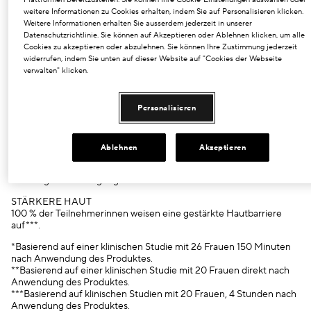
weitere Informationen zu Cookies erhalten, indem Sie auf Personalisieren klicken.
* In-vitro-Tests nach 120 Minuten
Weitere Informationen erhalten Sie ausserdem jederzeit in unserer
** In-vitro-Tests nach 25 Stunden
Datenschutzrichtlinie. Sie können auf Akzeptieren oder Ablehnen klicken, um alle
*** Gemäß ISO-Standard, aus Pflanzen, nicht-erdölhaltigen
Cookies zu akzeptieren oder abzulehnen. Sie können Ihre Zustimmung jederzeit
Mineralien und/oder Wasser
widerrufen, indem Sie unten auf dieser Website auf "Cookies der Webseite
verwalten" klicken.
Besonders geeignet für
Sensible Haut, Gereizte Haut, Gerötete Haut, Trockene Haut
Nachgewiesene Ergebnisse
Personalisieren
HAUTBERUHIGEND
In 1 Stunde sichtbar reduzierte Rötungen*
Ablehnen
Akzeptieren
JUGENDLICH AUSSEHENDE HAUT
Fältchen werden aufgepolstert, 222 % mehr
Feuchtigkeitsversorgung**
STÄRKERE HAUT
100 % der Teilnehmerinnen weisen eine gestärkte Hautbarriere
auf***.
*Basierend auf einer klinischen Studie mit 26 Frauen 150 Minuten
nach Anwendung des Produktes.
**Basierend auf einer klinischen Studie mit 20 Frauen direkt nach
Anwendung des Produktes.
***Basierend auf klinischen Studien mit 20 Frauen, 4 Stunden nach
Anwendung des Produktes.