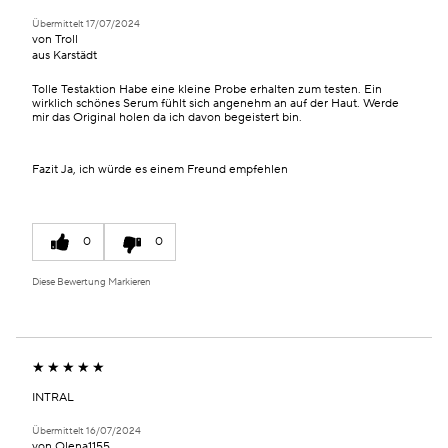
Übermittelt
17/07/2024
von
Troll
aus
Karstädt
Tolle Testaktion Habe eine kleine Probe erhalten zum testen. Ein
wirklich schönes Serum fühlt sich angenehm an auf der Haut. Werde
mir das Original holen da ich davon begeistert bin.
Fazit
Ja, ich würde es einem Freund empfehlen
0
0
Diese Bewertung Markieren
INTRAL
Übermittelt
16/07/2024
von
Olena1155