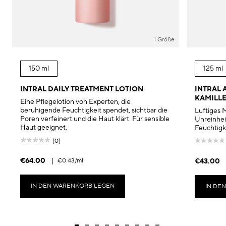
1 Größe
150 ml
125 ml
INTRAL DAILY TREATMENT LOTION
INTRAL 
KAMILL
Eine Pflegelotion von Experten, die
beruhigende Feuchtigkeit spendet, sichtbar die
Luftiges 
Poren verfeinert und die Haut klärt. Für sensible
Unreinhei
Haut geeignet.
Feuchtigke
(0)
€64.00
|
€0.43
/ml
€43.00
IN DEN WARENKORB LEGEN
IN DE