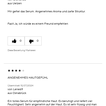
aus
Uelzen
Mir gefiel das Serum. Angenehmes Aroma und zarte Struktur.
Fazit
Ja, ich würde es einem Freund empfehlen
0
0
Diese Bewertung Markieren
ANGENEHMES HAUTGEFÜHL
Übermittelt
15/07/2024
von
Lene69
aus
Osnabrück
Ein tolles Serum für empfindliche Haut. Es beruhigt und liefert viel
Feuchtigkeit. Sehr angenehm auf der Haut. Es ist sehr flüssig und man