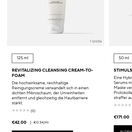
1 Größe
125 ml
50 ml
REVITALIZING CLEANSING CREAM-TO-
STIMULS
FOAM
Eine Hybr
Serums mi
Die hochwirksame, reichhaltige
Maske ver
Reinigungscreme verwandelt sich in einen
Protokolle
dichten Mikroschaum, der Unreinheiten
straffer 
entfernt und gleichzeitig die Hautbarriere
stärkt.
(0)
€171.00
€42.00
|
€0.34
/ml
IN DE