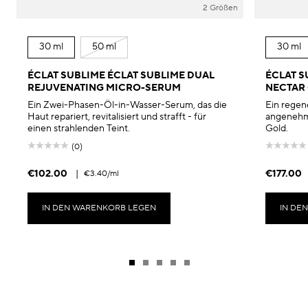
2 Größen
30 ml
50 ml
30 ml
ÉCLAT SUBLIME ÉCLAT SUBLIME DUAL
ÉCLAT 
REJUVENATING MICRO-SERUM
NECTAR 
Ein Zwei-Phasen-Öl-in-Wasser-Serum, das die
Ein regene
Haut repariert, revitalisiert und strafft - für
angenehme
einen strahlenden Teint.
Gold.
(0)
€102.00
|
€177.00
€3.40
/ml
IN DEN WARENKORB LEGEN
IN DE