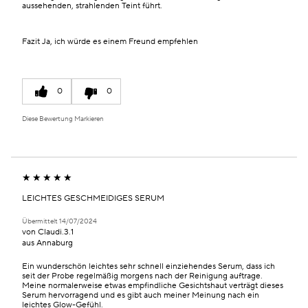
aussehenden, strahlenden Teint führt.
Fazit
Ja, ich würde es einem Freund empfehlen
0
0
Diese Bewertung Markieren
LEICHTES GESCHMEIDIGES SERUM
Übermittelt
14/07/2024
von
Claudi.3.1
aus
Annaburg
Ein wunderschön leichtes sehr schnell einziehendes Serum, dass ich
seit der Probe regelmäßig morgens nach der Reinigung auftrage.
Meine normalerweise etwas empfindliche Gesichtshaut verträgt dieses
Serum hervorragend und es gibt auch meiner Meinung nach ein
leichtes Glow-Gefühl.