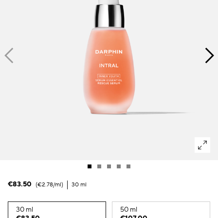
Dunkle Flecken und ungleichmäßiger Hautton
Poren
Lösung
Verlust von Volumen
Tint Terne
€83.50
€2.78
/ml
30 ml
30 ml
50 ml