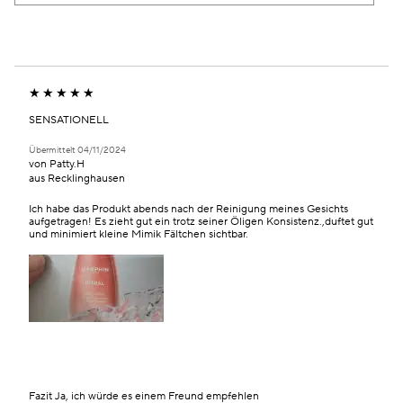
PRODUKTE,
MARKE,
ID,
HÄNDLER-
AUFGESCHLÜSSELT
KATEGORIE,
PRODUKTNAME,
PRODUKT-
NACH
DURCHSCHNITTLICHER
MARKE,
ID,
HÄNDLER-
BEWERTUNG
KATEGORIE,
PRODUKTNAME,
PRODUKT-
UND
DURCHSCHNITTLICHER
MARKE,
ID,
ANZAHL
BEWERTUNG
KATEGORIE,
PRODUKTNAME,
SENSATIONELL
DER
UND
DURCHSCHNITTLICHER
MARKE,
BEWERTUNGEN
ANZAHL
BEWERTUNG
Übermittelt
04/11/2024
KATEGORIE,
von
Patty.H
DER
UND
DURCHSCHNITTLICHER
aus
Recklinghausen
BEWERTUNGEN
ANZAHL
BEWERTUNG
DER
UND
Ich habe das Produkt abends nach der Reinigung meines Gesichts
aufgetragen! Es zieht gut ein trotz seiner Öligen Konsistenz.,duftet gut
BEWERTUNGEN
ANZAHL
und minimiert kleine Mimik Fältchen sichtbar.
DER
BEWERTUNGEN
Fazit
Ja, ich würde es einem Freund empfehlen