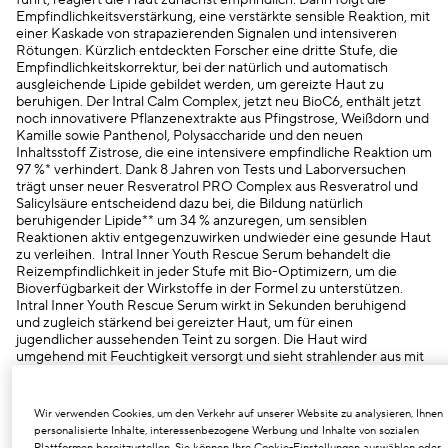
führt, reagiert die Haut zunächst empfindlich. Dann folgt die
Empfindlichkeitsverstärkung, eine verstärkte sensible Reaktion, mit
einer Kaskade von strapazierenden Signalen und intensiveren
Rötungen. Kürzlich entdeckten Forscher eine dritte Stufe, die
Empfindlichkeitskorrektur, bei der natürlich und automatisch
ausgleichende Lipide gebildet werden, um gereizte Haut zu
beruhigen. Der Intral Calm Complex, jetzt neu BioC6, enthält jetzt
noch innovativere Pflanzenextrakte aus Pfingstrose, Weißdorn und
Kamille sowie Panthenol, Polysaccharide und den neuen
Inhaltsstoff Zistrose, die eine intensivere empfindliche Reaktion um
97 %* verhindert. Dank 8 Jahren von Tests und Laborversuchen
trägt unser neuer Resveratrol PRO Complex aus Resveratrol und
Salicylsäure entscheidend dazu bei, die Bildung natürlich
beruhigender Lipide** um 34 % anzuregen, um sensiblen
Reaktionen aktiv entgegenzuwirken und wieder eine gesunde Haut
zu verleihen. Intral Inner Youth Rescue Serum behandelt die
Reizempfindlichkeit in jeder Stufe mit Bio-Optimizern, um die
Bioverfügbarkeit der Wirkstoffe in der Formel zu unterstützen.
Intral Inner Youth Rescue Serum wirkt in Sekunden beruhigend
und zugleich stärkend bei gereizter Haut, um für einen
jugendlicher aussehenden Teint zu sorgen. Die Haut wird
umgehend mit Feuchtigkeit versorgt und sieht strahlender aus mit
einem geschmeidigerem, feinerem Hautbild. Feine Linien werden
gemildert. Die Hautbarriere wird gestärkt, um irritierenden
Umwelteinflüssen entgegenzuwirken. 84 % der Inhaltsstoffe sind
Wir verwenden Cookies, um den Verkehr auf unserer Website zu analysieren, Ihnen
natürlichen Ursprungs***. Dermatologisch getestet. Getestet auf
personalisierte Inhalte, interessenbezogene Werbung und Inhalte von sozialen
sensibler Haut. Nicht komedogen.
Plattformen bereitzustellen. Sie können Ihre Cookie-Einstellungen auswählen oder