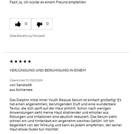
Fazit
Ja, ich würde es einem Freund empfehlen
0
0
Diese Bewertung Markieren
VERJÜNGUNG UND BERUHIGUNG IN EINEM
Übermittelt
01/08/2024
von
Sandra38
aus
Schliersee
Das Darphin Intral Inner Youth Rescue Serum ist einfach großartig! Es
hat einen angenehmen, beruhigenden Duft und eine wunderbare
Textur, die sich sanft auf der Haut anfühlt. Schon nach wenigen
Anwendungen sieht meine Haut strahlender und erholter aus.
Rötungen und Irritationen sind deutlich reduziert. Das Serum zieht
schnell ein und hinterlässt ein angenehm weiches Gefühl. Ich bin
begeistert von der Wirkung und kann es jedem empfehlen, der seiner
Haut etwas Gutes tun möchte!