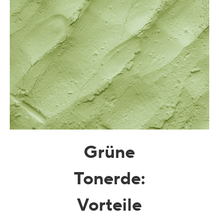
Dunkle Flecken und ungleichmäßiger Hautton
Poren
Lösung
Verlust von Volumen
Tint Terne
Grüne
Tonerde
:
Vorteile