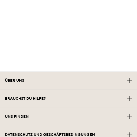
ÜBER UNS
Unsere Zukunft Im Erbe
BRAUCHST DU HILFE?
Die Kraft Der Formel
Kontaktiere den Hersteller
Unsere Engagements
UNS FINDEN
Kundenservice
Neutraler Versand In Carbon
Standort Aufbewahren
Meine Bestellungen Verwalten
DATENSCHUTZ UND GESCHÄFTSBEDINGUNGEN