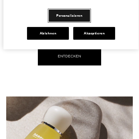
Bei der zweifachen Reinigung
befreien öl- und wasserbasierte
Produkte die Haut von
Personalisieren
Unreinheiten. Erfahren Sie mehr
darüber, wie Ihr Gesicht rein und
Ablehnen
Akzeptieren
gesund bleibt.
ENTDECKEN