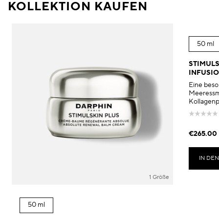
KOLLEKTION KAUFEN
50 ml
STIMULS
INFUSI
Eine beso
Meeressma
Kollagenpr
€265.00
IN DE
1 Größe
50 ml