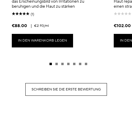
das Erscheinungsbild von Irritationen zu
Haut repari
beruhigen und die Haut zu stärken
einen stra
(1)
€88.00
|
€102.00
€2.93
/ml
IN DEN WARENKORB LEGEN
IN DE
SCHREIBEN SIE DIE ERSTE BEWERTUNG