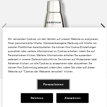
Dunkle Flecken und ungleichmäßiger Hautton
Poren
Lösung
Verlust von Volumen
Wir verwenden Cookies, um den Verkehr auf unserer Website zu analysieren,
Ihnen personalisierte Inhalte, interessenbezogene Werbung und Inhalte von
Tint Terne
sozialen Plattformen bereitzustellen. Sie können Ihre Cookie-Einstellungen
auswählen oder weitere Informationen zu Cookies erhalten, indem Sie auf
Personalisieren klicken. Weitere Informationen erhalten Sie ausserdem
jederzeit in unserer Datenschutzrichtlinie. Sie können auf Akzeptieren oder
Ablehnen klicken, um alle Cookies zu akzeptieren oder abzulehnen. Sie
können Ihre Zustimmung jederzeit widerrufen, indem Sie unten auf dieser
Website auf "Cookies der Webseite verwalten" klicken.
Personalisieren
€285.00
€9.50
/ml
30 ml
Ablehnen
Akzeptieren
30 ml