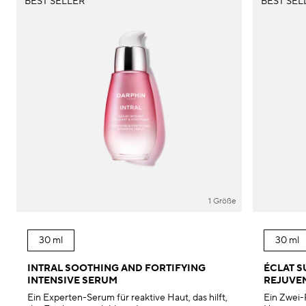
BEST SELLER
BEST SEL
1 Größe
30 ml
30 ml
INTRAL SOOTHING AND FORTIFYING
ÉCLAT S
INTENSIVE SERUM
REJUVE
Ein Experten-Serum für reaktive Haut, das hilft,
Ein Zwei-