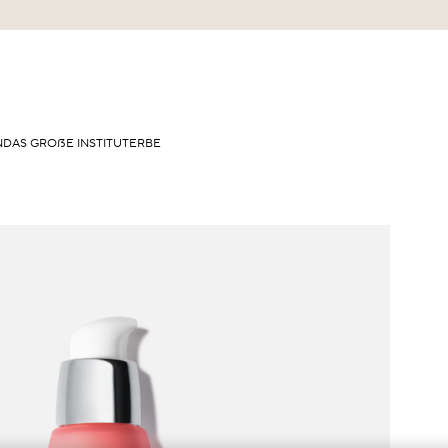
N
DAS GROẞE INSTITUT
ERBE