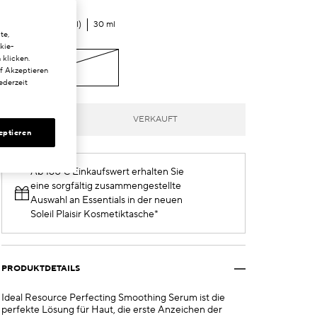
€94.00
€3.13
/ml
30 ml
te,
kie-
 klicken.
30 ml
uf Akzeptieren
€94.00
ederzeit
VERKAUFT
eptieren
Ab 160 € Einkaufswert erhalten Sie
eine sorgfältig zusammengestellte
Auswahl an Essentials in der neuen
Soleil Plaisir Kosmetiktasche*
PRODUKTDETAILS
Ideal Resource Perfecting Smoothing Serum ist die
perfekte Lösung für Haut, die erste Anzeichen der