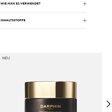
WIE MAN ES VERWENDET
INHALTSSTOFFE
NEU
W
N
É
&
E
re