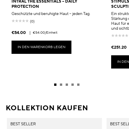
INTRAL THE ESSENTIALS – DAILY
STIMULS
PROTECTION
SCULPTI
Geschützte und beruhigte Haut – jeden Tag.
Ein struk
Stärkung 
(0)
Haut für e
und sicht
€54.00
|
€54.00
/Einheit
IN DEN WARENKORB LEGEN
€251.20
IN DE
KOLLEKTION KAUFEN
BEST SELLER
BEST SEL