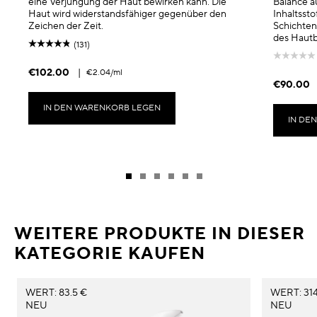
eine Verjüngung der Haut bewirken kann. Die
Balance au
Haut wird widerstandsfähiger gegenüber den
Inhaltsst
Zeichen der Zeit.
Schichten
des Hautb
(131)
€102.00
|
€2.04
/ml
€90.00
IN DEN WARENKORB LEGEN
IN DE
WEITERE PRODUKTE IN DIESER
KATEGORIE KAUFEN
WERT: 83.5 €
WERT: 314
NEU
NEU