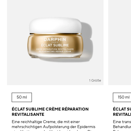
1 Größe
50 ml
150 ml
ÉCLAT SUBLIME CRÈME RÉPARATION
ÉCLAT S
REVITALISANTE
REVITAL
Eine reichhaltige Creme, die mit einer
Eine tran
mehrschichtigen Aufpolsterung der Epidermis
Behandlun