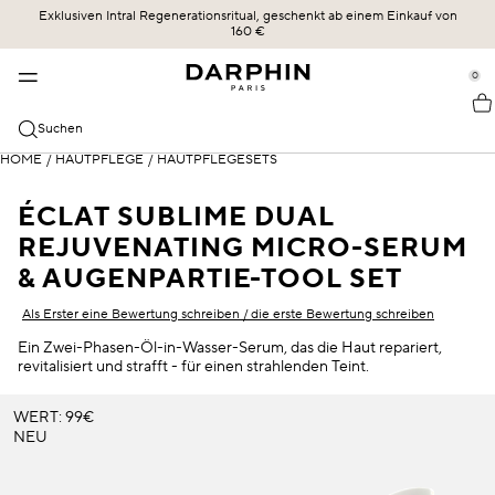
Exklusiven Intral Regenerationsritual, geschenkt ab einem Einkauf von
KOLLEKTIONEN
HAUTPFLEGE
BESTSELLER
ERBE
160 €
se Sidebar Navigation
Clo
Clo
Clo
Clo
BESTSELLER
ENTDECKEN
ALLE SHOPPEN
UNSERE GESCHICHTE
0
::elc_general.menu::
ÉCLAT SUBLIME
Bestseller
Éclat Sublime
DIE KRAFT DER FORMEL
Darphin
KATEGORIEN
Suchen
STIMULSKIN PLUS
Neu
Intral
UNSERE ENGAGEMENTS
Alle Shoppen
HOME
/
HAUTPFLEGE
/
HAUTPFLEGESETS
HAUTBEDÜRFNISSE
INTRAL
Angebote
Hydraskin
DARPHIN MAG
Seren & Essenzen
Sensible Haut und Rötungen
ÉCLAT SUBLIME DUAL
HYDRASKIN
Hautpflegeroutine
Stimulskin Plus
OLIVIA SZMIDT
REJUVENATING MICRO-SERUM
Reiniger und Toner
Feuchtigkeitsversorgung
& AUGENPARTIE-TOOL SET
Essential Oil Elixir
DIE WISSENSCHAFT DER LIEFERUNG
Feuchtigkeitspflege mit SPF-Schutz
Linien und Fältchen
Als Erster eine Bewertung schreiben / die erste Bewertung schreiben
Ideal Resource
Augen- und Lippenpflege
Gemischte Haut
Ein Zwei-Phasen-Öl-in-Wasser-Serum, das die Haut repariert,
revitalisiert und strafft - für einen strahlenden Teint.
Exquisâge
Masken und Exfoliatoren
Trockene Haut
WERT: 99€
Prédermine
Öle
SPF-Schutz
NEU
Soleil Plaisir
Dunkle Kreuzfahrten und Puffiness