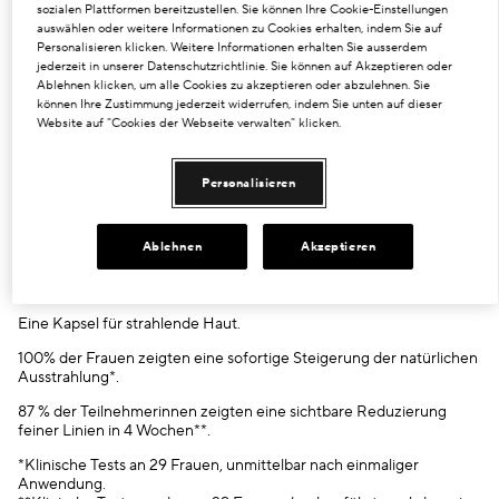
sozialen Plattformen bereitzustellen. Sie können Ihre Cookie-Einstellungen
*Klinische Tests an 29 Frauen, unmittelbar nach einmaliger
auswählen oder weitere Informationen zu Cookies erhalten, indem Sie auf
Anwendung.
Personalisieren klicken. Weitere Informationen erhalten Sie ausserdem
**Klinische Tests mit 29 Frauen nach 4-wöchiger Anwendung des
jederzeit in unserer Datenschutzrichtlinie. Sie können auf Akzeptieren oder
Produkts, 2x/Tag.
Ablehnen klicken, um alle Cookies zu akzeptieren oder abzulehnen. Sie
***Gemäß der ISO-Norm 16128 aus pflanzlichen Quellen,
können Ihre Zustimmung jederzeit widerrufen, indem Sie unten auf dieser
mineralischen Quellen ohne Erdöl und/oder Wasser.
Website auf "Cookies der Webseite verwalten" klicken.
Besonders geeignet für
Glanzlose Haut
Personalisieren
Trockene Haut
Feine Linien und Fältchen
Nachgewiesene Ergebnisse
Ablehnen
Akzeptieren
Verbessert die Ausstrahlung sofort und langfristig. Antioxidativer
Schutz gegen aggressive Umwelteinflüsse.
Eine Kapsel für strahlende Haut.
100% der Frauen zeigten eine sofortige Steigerung der natürlichen
Ausstrahlung*.
87 % der Teilnehmerinnen zeigten eine sichtbare Reduzierung
feiner Linien in 4 Wochen**.
*Klinische Tests an 29 Frauen, unmittelbar nach einmaliger
Anwendung.