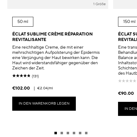
1 Größe
50 ml
150 ml
ÉCLAT SUBLIME CRÈME RÉPARATION
ÉCLAT S
REVITALISANTE
REVITAL
Eine reichhaltige Creme, die mit einer
Eine tran
mehrschichtigen Aufpolsterung der Epidermis
Behandlun
eine Verjüngung der Haut bewirken kann. Die
Balance au
Haut wird widerstandsfähiger gegenüber den
Inhaltsst
Zeichen der Zeit.
Schichten
des Hautb
(131)
€102.00
|
€2.04
/ml
€90.00
IN DEN WARENKORB LEGEN
IN DE