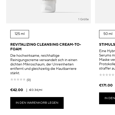
1 Größe
125 ml
50 ml
REVITALIZING CLEANSING CREAM-TO-
STIMULS
FOAM
Eine Hybr
Serums mi
Die hochwirksame, reichhaltige
Maske ver
Reinigungscreme verwandelt sich in einen
Protokolle
dichten Mikroschaum, der Unreinheiten
straffer 
entfernt und gleichzeitig die Hautbarriere
stärkt.
(0)
€171.00
€42.00
|
€0.34
/ml
IN DE
IN DEN WARENKORB LEGEN