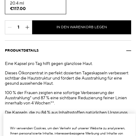
20.4 ml
€117.00
IN DEN WARENKORB LEGEN
PRODUKTDETAILS
Eine Kapsel pro Tag hilft gegen glanzlose Haut.
Dieses Ölkonzentrat in perfekt dosierten Tageskapseln verbessert
sichtbar die Hautstruktur und fördert die Ausstrahlung für eine
gesund aussehende Haut.
100 % der Frauen zeigten eine sofortige Verbesserung der
Ausstrahlung* und 87 % eine sichtbare Reduzierung feiner Linien
innerhalb von 4 Wochen**.
Die Kapseln, die zu 84 % aus Inhaltsstoffen natürlichen Ursprungs
bestehen***, wurden entwickelt, um die Haut sofort zum Strahlen
zu bringen. Die wirksamen und beruhigenden Kapseln reduzieren
sichtbar das Erscheinungsbild feiner Linien, verbessern das
Wir verwenden Cookies, um den Verkehr auf unserer Website zu analysieren,
Strahlen der Haut und schützen die Haut vor Umwelteinflüssen.
Ihnen personalisierte Inhalte, interessenbezogene Werbung und Inhalte von