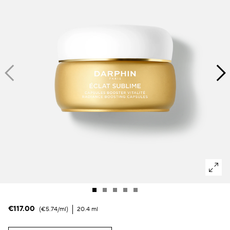
Dunkle Flecken und ungleichmäßiger Hautton
Poren
Lösung
Verlust von Volumen
Tint Terne
€117.00
€5.74
/ml
20.4 ml