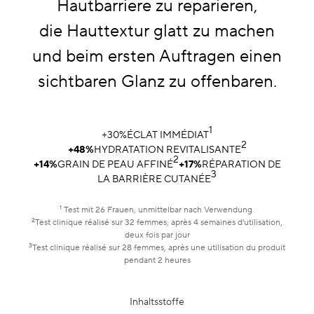
Hautbarriere zu reparieren,
die Hauttextur glatt zu machen
und beim ersten Auftragen einen
sichtbaren Glanz zu offenbaren.
1
+30%ÉCLAT IMMÉDIAT
2
+48%
HYDRATATION REVITALISANTE
2
+14%
GRAIN DE PEAU AFFINÉ
+17%
RÉPARATION DE
3
LA BARRIÈRE CUTANÉE
1
Test mit 26 Frauen, unmittelbar nach Verwendung.
2
Test clinique réalisé sur 32 femmes, après 4 semaines d'utilisation,
deux fois par jour
3
Test clinique réalisé sur 28 femmes, après une utilisation du produit
pendant 2 heures
Inhaltsstoffe