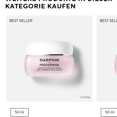
KATEGORIE KAUFEN
BEST SELLER
BEST SEL
1 Größe
50 ml
50 ml