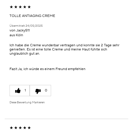
KATEGORIE,
PRODUKTNAME,
PRODUKT-
DURCHSCHNITTLICHER
MARKE,
ID,
BEWERTUNG
KATEGORIE,
PRODUKTNAME,
TOLLE ANTIAGING CREME
UND
DURCHSCHNITTLICHER
MARKE,
ANZAHL
BEWERTUNG
Übermittelt
24/05/2025
KATEGORIE,
von
Jacky511
DER
UND
DURCHSCHNITTLICHER
aus
Köln
BEWERTUNGEN
ANZAHL
BEWERTUNG
DER
UND
Ich habe die Creme wunderbar vertragen und konnte sie 2 Tage sehr
genießen. Es ist eine tolle Creme und meine Haut fühlte sich
BEWERTUNGEN
ANZAHL
unglaublich gut an.
DER
BEWERTUNGEN
Fazit
Ja, ich würde es einem Freund empfehlen
1
0
Diese Bewertung Markieren