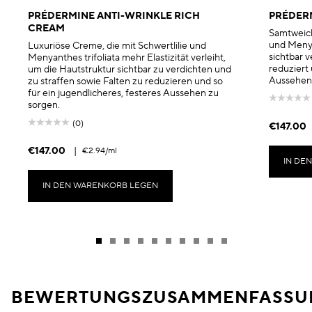
PRÉDERMINE ANTI-WRINKLE RICH
PRÉDER
CREAM
Samtweiche
und Menya
Luxuriöse Creme, die mit Schwertlilie und
sichtbar v
Menyanthes trifoliata mehr Elastizität verleiht,
reduziert 
um die Hautstruktur sichtbar zu verdichten und
Aussehen 
zu straffen sowie Falten zu reduzieren und so
für ein jugendlicheres, festeres Aussehen zu
sorgen.
(0)
€147.00
€147.00
|
€2.94
/ml
IN DE
IN DEN WARENKORB LEGEN
BEWERTUNGSZUSAMMENFASSU