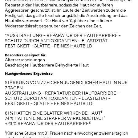
Bereits ab der ersten Anwendung kommt es zu einer Stärkung und
Reparatur der Hautbarriere, sodass die Haut vor äußeren
Aggressoren geschützt ist. Im Laufe der Zeit werden zudem die
Festigkeit, das glatte Erscheinungsbild, die Ausstrahlung und das
Hautbild verbessert. Die Haut verfügt über eine stärkere
Widerstandskraft gegenüber den Zeichen der Zeit.
*AUSSTRAHLUNG – REPARATUR DER HAUTBARRIERE –
SCHUTZ DURCH ANTIOXIDANTIEN – ELASTIZITÄT –
FESTIGKEIT – GLÄTTE – FEINES HAUTBILD
Besonders geeignet für
Alterserscheinungen
Beschädigte Hautbarriere Dehydrierte Haut
Nachgewiesene Ergebnisse
STÄRKUNG VON 7 ZEICHEN JUGENDLICHER HAUT IN NUR
7 TAGEN
AUSSTRAHLUNG – REPARATUR DER HAUTBARRIERE –
SCHUTZ DURCH ANTIOXIDANTIEN – ELASTIZITÄT –
FESTIGKEIT – GLÄTTE – FEINES HAUTBILD
1
81 % HATTEN EINE GLATTER WIRKENDE HAUT
1
74 % HATTEN EINE STRAFFER WIRKENDE HAUT
2
+23 % REPARATUR DER HAUTBARRIERE
1
Klinische Studie mit 31 Frauen nach einwöchiger, zweimal täglich