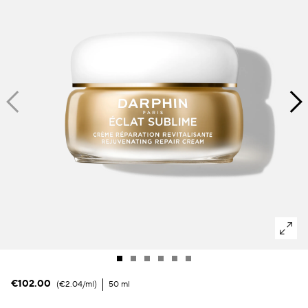
Dunkle Flecken und ungleichmäßiger Hautton
Poren
Lösung
Verlust von Volumen
Tint Terne
€102.00
€2.04
/ml
50 ml