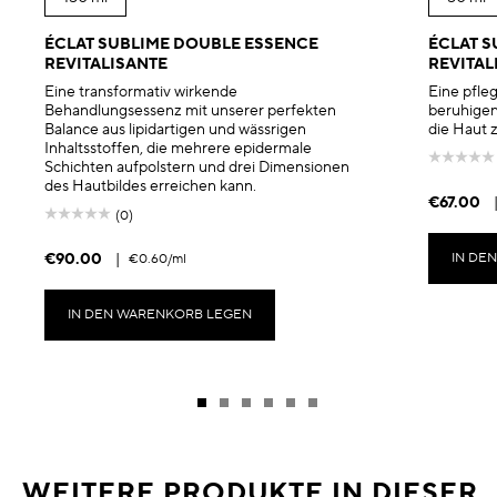
ÉCLAT SUBLIME DOUBLE ESSENCE
ÉCLAT 
REVITALISANTE
REVITAL
Eine transformativ wirkende
Eine pfle
Behandlungsessenz mit unserer perfekten
beruhigen
Balance aus lipidartigen und wässrigen
die Haut z
Inhaltsstoffen, die mehrere epidermale
Schichten aufpolstern und drei Dimensionen
des Hautbildes erreichen kann.
€67.00
(0)
€90.00
|
IN DE
€0.60
/ml
IN DEN WARENKORB LEGEN
WEITERE PRODUKTE IN DIESER