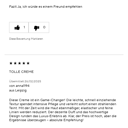
Fazit
Ja, ich würde es einem Freund empfehlen
1
0
Diese Bewertung Markieren
TOLLE CREME
Übermittelt
26/02/2025
von
anna1194
aus
Leipzig
Diese Creme ist ein Game-Changer! Die leichte, schnell einziehende
Textur spendet intensive Pflege und verleiht sofort einen strahlenden
Teint. Mit der Zeit wird die Haut ebenmäßiger, elastischer und feine
Linien werden reduziert. Der dezente Duft und das hochwertige
Design runden das Luxus-Erlebnis ab. Klar, der Preis ist hoch, aber die
Ergebnisse überzeugen – absolute Empfehlung!