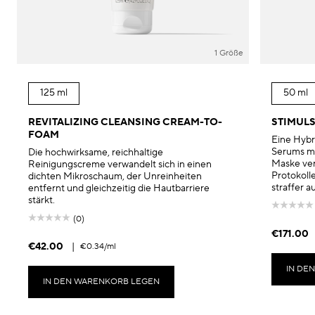
1 Größe
125 ml
50 ml
REVITALIZING CLEANSING CREAM-TO-
STIMULS
FOAM
Eine Hybr
Serums mi
Die hochwirksame, reichhaltige
Maske ver
Reinigungscreme verwandelt sich in einen
Protokolle
dichten Mikroschaum, der Unreinheiten
straffer 
entfernt und gleichzeitig die Hautbarriere
stärkt.
(0)
€171.00
€42.00
|
€0.34
/ml
IN DE
IN DEN WARENKORB LEGEN