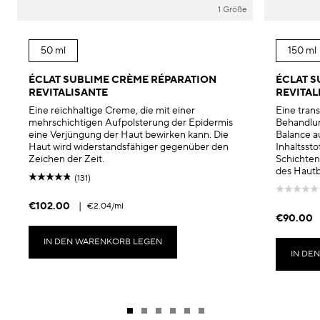
1 Größe
50 ml
150 ml
ÉCLAT SUBLIME CRÈME RÉPARATION
ÉCLAT S
REVITALISANTE
REVITAL
Eine reichhaltige Creme, die mit einer
Eine tran
mehrschichtigen Aufpolsterung der Epidermis
Behandlun
eine Verjüngung der Haut bewirken kann. Die
Balance au
Haut wird widerstandsfähiger gegenüber den
Inhaltsst
Zeichen der Zeit.
Schichten
des Hautb
(131)
€102.00
|
€2.04
/ml
€90.00
IN DEN WARENKORB LEGEN
IN DE