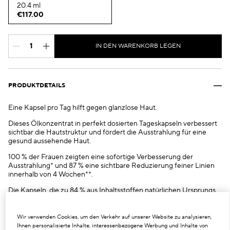
20.4 ml
€117.00
IN DEN WARENKORB LEGEN
PRODUKTDETAILS
Eine Kapsel pro Tag hilft gegen glanzlose Haut.
Dieses Ölkonzentrat in perfekt dosierten Tageskapseln verbessert
sichtbar die Hautstruktur und fördert die Ausstrahlung für eine
gesund aussehende Haut.
100 % der Frauen zeigten eine sofortige Verbesserung der
Ausstrahlung* und 87 % eine sichtbare Reduzierung feiner Linien
innerhalb von 4 Wochen**.
Die Kapseln, die zu 84 % aus Inhaltsstoffen natürlichen Ursprungs
bestehen***, wurden entwickelt, um die Haut sofort zum Strahlen
zu bringen. Die wirksamen und beruhigenden Kapseln reduzieren
sichtbar das Erscheinungsbild feiner Linien, verbessern das
Wir verwenden Cookies, um den Verkehr auf unserer Website zu analysieren,
Strahlen der Haut und schützen die Haut vor Umwelteinflüssen.
Ihnen personalisierte Inhalte, interessenbezogene Werbung und Inhalte von