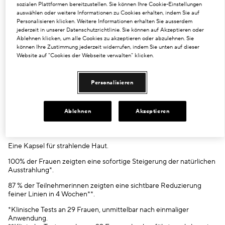
sozialen Plattformen bereitzustellen. Sie können Ihre Cookie-Einstellungen
*Klinische Tests an 29 Frauen, unmittelbar nach einmaliger
auswählen oder weitere Informationen zu Cookies erhalten, indem Sie auf
Anwendung.
Personalisieren klicken. Weitere Informationen erhalten Sie ausserdem
**Klinische Tests mit 29 Frauen nach 4-wöchiger Anwendung des
jederzeit in unserer Datenschutzrichtlinie. Sie können auf Akzeptieren oder
Produkts, 2x/Tag.
Ablehnen klicken, um alle Cookies zu akzeptieren oder abzulehnen. Sie
***Gemäß der ISO-Norm 16128 aus pflanzlichen Quellen,
können Ihre Zustimmung jederzeit widerrufen, indem Sie unten auf dieser
mineralischen Quellen ohne Erdöl und/oder Wasser.
Website auf "Cookies der Webseite verwalten" klicken.
Besonders geeignet für
Glanzlose Haut
Personalisieren
Trockene Haut
Feine Linien und Fältchen
Nachgewiesene Ergebnisse
Ablehnen
Akzeptieren
Verbessert die Ausstrahlung sofort und langfristig. Antioxidativer
Schutz gegen aggressive Umwelteinflüsse.
Eine Kapsel für strahlende Haut.
100% der Frauen zeigten eine sofortige Steigerung der natürlichen
Ausstrahlung*.
87 % der Teilnehmerinnen zeigten eine sichtbare Reduzierung
feiner Linien in 4 Wochen**.
*Klinische Tests an 29 Frauen, unmittelbar nach einmaliger
Anwendung.