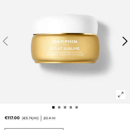
Dunkle Flecken und ungleichmäßiger Hautton
Poren
Lösung
Verlust von Volumen
Tint Terne
€117.00
€5.74
/ml
20.4 ml