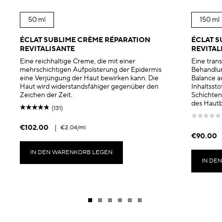
50 ml
150 ml
ÉCLAT SUBLIME CRÈME RÉPARATION
ÉCLAT S
REVITALISANTE
REVITAL
Eine reichhaltige Creme, die mit einer
Eine tran
mehrschichtigen Aufpolsterung der Epidermis
Behandlun
eine Verjüngung der Haut bewirken kann. Die
Balance au
Haut wird widerstandsfähiger gegenüber den
Inhaltsst
Zeichen der Zeit.
Schichten
des Hautb
(131)
€102.00
|
€2.04
/ml
€90.00
IN DEN WARENKORB LEGEN
IN DE