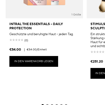
1 Größe
INTRAL THE ESSENTIALS – DAILY
STIMULS
PROTECTION
SCULPTI
Geschützte und beruhigte Haut – jeden Tag.
Ein struk
Stärkung 
(0)
Haut für e
und sicht
€54.00
|
€54.00
/Einheit
IN DEN WARENKORB LEGEN
€251.20
IN DE