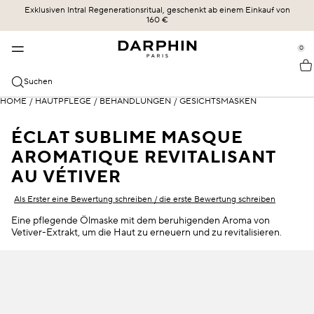
Exklusiven Intral Regenerationsritual, geschenkt ab einem Einkauf von
KOLLEKTIONEN
HAUTPFLEGE
BESTSELLER
ERBE
160 €
se Sidebar Navigation
Clo
Clo
Clo
Clo
BESTSELLER
ENTDECKEN
ALLE SHOPPEN
UNSERE GESCHICHTE
0
::elc_general.menu::
ÉCLAT SUBLIME
Bestseller
Éclat Sublime
DIE KRAFT DER FORMEL
Darphin
KATEGORIEN
Suchen
STIMULSKIN PLUS
Neu
Intral
UNSERE ENGAGEMENTS
Alle Shoppen
HOME
/
HAUTPFLEGE
/
BEHANDLUNGEN
/
GESICHTSMASKEN
HAUTBEDÜRFNISSE
INTRAL
Angebote
Hydraskin
DARPHIN MAG
Seren & Essenzen
Sensible Haut und Rötungen
ÉCLAT SUBLIME MASQUE
HYDRASKIN
Hautpflegeroutine
Stimulskin Plus
OLIVIA SZMIDT
AROMATIQUE REVITALISANT
Reiniger und Toner
Feuchtigkeitsversorgung
AU VÉTIVER
Essential Oil Elixir
DIE WISSENSCHAFT DER LIEFERUNG
Feuchtigkeitspflege mit SPF-Schutz
Linien und Fältchen
Als Erster eine Bewertung schreiben / die erste Bewertung schreiben
Ideal Resource
Augen- und Lippenpflege
Gemischte Haut
Eine pflegende Ölmaske mit dem beruhigenden Aroma von
Vetiver-Extrakt, um die Haut zu erneuern und zu revitalisieren.
Exquisâge
Masken und Exfoliatoren
Trockene Haut
Prédermine
Öle
SPF-Schutz
Soleil Plaisir
Dunkle Kreuzfahrten und Puffiness