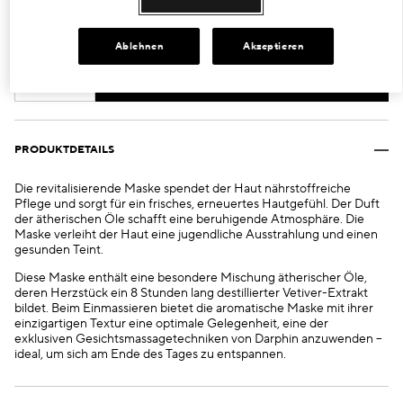
50 ml
€67.00
Ablehnen
Akzeptieren
IN DEN WARENKORB LEGEN
PRODUKTDETAILS
Die revitalisierende Maske spendet der Haut nährstoffreiche
Pflege und sorgt für ein frisches, erneuertes Hautgefühl. Der Duft
der ätherischen Öle schafft eine beruhigende Atmosphäre. Die
Maske verleiht der Haut eine jugendliche Ausstrahlung und einen
gesunden Teint.
Diese Maske enthält eine besondere Mischung ätherischer Öle,
deren Herzstück ein 8 Stunden lang destillierter Vetiver-Extrakt
bildet. Beim Einmassieren bietet die aromatische Maske mit ihrer
einzigartigen Textur eine optimale Gelegenheit, eine der
exklusiven Gesichtsmassagetechniken von Darphin anzuwenden –
ideal, um sich am Ende des Tages zu entspannen.