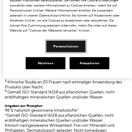
3,8-mal mehr Retinolabsorption.
sozialen Plattformen bereitzustellen. Sie können Ihre Cookie-Einstellungen
auswählen oder weitere Informationen zu Cookies erhalten, indem Sie auf
100 % der Frauen hatten unmittelbar nach einer Kapsel eine
Personalisieren klicken. Weitere Informationen erhalten Sie ausserdem
2
strahlendere Haut.
jederzeit in unserer Datenschutzrichtlinie. Sie können auf Akzeptieren oder
Ablehnen klicken, um alle Cookies zu akzeptieren oder abzulehnen. Sie
88 % der Frauen fühlten über Nacht eine glattere, verfeinerte
können Ihre Zustimmung jederzeit widerrufen, indem Sie unten auf dieser
3
Haut.
Website auf "Cookies der Webseite verwalten" klicken.
4
98 % natürlich gewonnene Inhaltsstoffe.
1
Personalisieren
Im Vergleich zu einer herkömmlichen Öl-in-Wasser-Emulsion
nach 4 Stunden. In-vitro-Test nach 4 Stunden: Erhöhte Absorption
von Retinol in der ölbasierten Formel der Youth Renewing Retinol
Capsules gegenüber einer konventionellen Öl-in-Wasser-
Ablehnen
Akzeptieren
Emulsion.
2
Klinische Studie mit 20 Frauen unmittelbar nach der Anwendung
des Produkts.
3
Klinische Studie an 20 Frauen nach einmaliger Anwendung des
Produkts über Nacht.
4
Gemäß ISO-Standard 16128 aus pflanzlichen Quellen, nicht
erdölhaltigen mineralischen Quellen und/oder Wasser.
Angaben zur Rezeptur:
98 % natürlich gewonnene Inhaltsstoffe*
*Gemäß ISO-Standard 16128 aus pflanzlichen Quellen, nicht
erdölhaltigen mineralischen Quellen und/oder Wasser.
Klinisch nachgewiesene Wirksamkeit. Frei von Mineralöl und
Phthalaten. Dermatologisch getestet. Nicht komedogen.