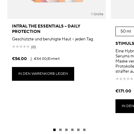
1 Größe
INTRAL THE ESSENTIALS – DAILY
50 ml
PROTECTION
Geschützte und beruhigte Haut – jeden Tag.
STIMULS
(0)
Eine Hybr
Serums mi
€54.00
|
€54.00
/Einheit
Maske ver
Protokolle
straffer 
IN DEN WARENKORB LEGEN
€171.00
IN DE