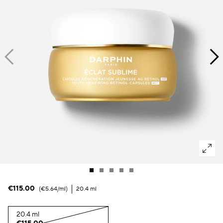
Dunkle Flecken und ungleichmäßiger Hautton
Poren
Lösung
Verlust von Volumen
Tint Terne
€115.00
€5.64
/ml
20.4 ml
20.4 ml