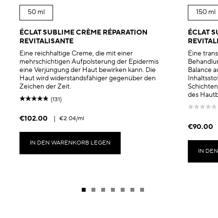
50 ml
150 ml
ÉCLAT SUBLIME CRÈME RÉPARATION
ÉCLAT S
REVITALISANTE
REVITAL
Eine reichhaltige Creme, die mit einer
Eine tran
mehrschichtigen Aufpolsterung der Epidermis
Behandlun
eine Verjüngung der Haut bewirken kann. Die
Balance au
Haut wird widerstandsfähiger gegenüber den
Inhaltsst
Zeichen der Zeit.
Schichten
des Hautb
(131)
€102.00
|
€2.04
/ml
€90.00
IN DEN WARENKORB LEGEN
IN DE