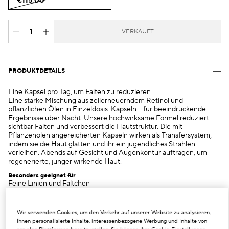
€115.00
VERKAUFT
PRODUKTDETAILS
Eine Kapsel pro Tag, um Falten zu reduzieren.
Eine starke Mischung aus zellerneuerndem Retinol und
pflanzlichen Ölen in Einzeldosis-Kapseln – für beeindruckende
Ergebnisse über Nacht. Unsere hochwirksame Formel reduziert
sichtbar Falten und verbessert die Hautstruktur. Die mit
Pflanzenölen angereicherten Kapseln wirken als Transfersystem,
indem sie die Haut glätten und ihr ein jugendliches Strahlen
verleihen. Abends auf Gesicht und Augenkontur auftragen, um
regenerierte, jünger wirkende Haut.
Besonders geeignet für
Feine Linien und Fältchen
Fahle Haut
Ungleichmäßiger Hautton
Wir verwenden Cookies, um den Verkehr auf unserer Website zu analysieren,
Nachgewiesene Ergebnisse
Ihnen personalisierte Inhalte, interessenbezogene Werbung und Inhalte von
1