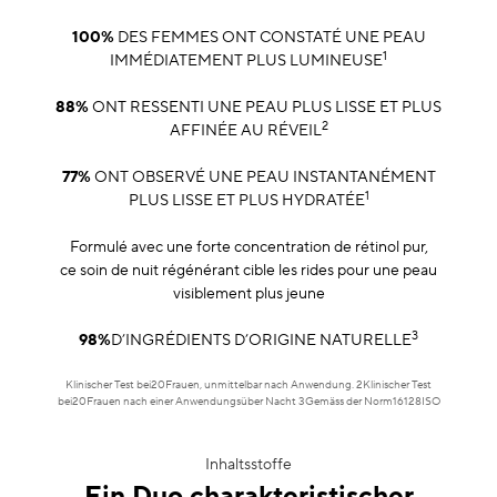
100%
DES FEMMES ONT CONSTATÉ UNE PEAU
1
IMMÉDIATEMENT PLUS LUMINEUSE
88%
ONT RESSENTI UNE PEAU PLUS LISSE ET PLUS
2
AFFINÉE AU RÉVEIL
77%
ONT OBSERVÉ UNE PEAU INSTANTANÉMENT
1
PLUS LISSE ET PLUS HYDRATÉE
Formulé avec une forte concentration de rétinol pur,
ce soin de nuit régénérant cible les rides pour une peau
visiblement plus jeune
3
98%
D’INGRÉDIENTS D’ORIGINE NATURELLE
Klinischer Test bei20Frauen, unmittelbar nach Anwendung. 2Klinischer Test
bei20Frauen nach einer Anwendungsüber Nacht 3Gemäss der Norm16128ISO
Inhaltsstoffe
Ein Duo charakteristischer