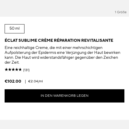
1 Größe
50 ml
ÉCLAT SUBLIME CRÈME RÉPARATION REVITALISANTE
Eine reichhaltige Creme, die mit einer mehrschichtigen
Aufpolsterung der Epidermis eine Verjüngung der Haut bewirken
kann. Die Haut wird widerstandsfähiger gegenüber den Zeichen
der Zeit.
(131)
€102.00
|
€2.04
/ml
IN DEN WARENKORB LEGEN