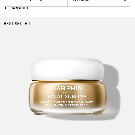
Dunkle Flecken und ungleichmäßiger Hautton
15 PRODUKTE
Poren
BEST SELLER
Lösung
Verlust von Volumen
Tint Terne