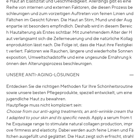
e Haut an Elastizität und Geschmeidigkeit. Allerdings gibt es eine
Reihe von internen und externen Faktoren, die diesen Prozess be
schleunigen und zum vorzeitigen Auftreten von feinen Linien und
Fältchen im Gesicht führen. Die Haut an Stirn, Mund und der Aug
enpartie ist besonders empfindlich. Deshalb wird in diesem Bereic
h Hautalterung als Erstes sichtbar. Mit zunehmendem Alter der H
aut verlangsamt sich die Zellerneuerung und die natürliche Kollag
enproduktion lässt nach. Die Folge ist, dass die Haut ihre Festigkei
t verliert. Faktoren wie Rauchen, längere und wiederholte Sonnen
exposition, Umweltschadstoffe und eine ungesunde Ernährung k
önnen den Alterungsprozess beschleunigen.
UNSERE ANTI-AGING-LÖSUNGEN
Entdecken Sie die richtigen Methoden für Ihre Schönheitsroutine
sowie unsere besten Pflegeprodukte, speziell entwickelt, um eine
jugendliche Haut zu bewahren.
Hautpflege muss nicht kompliziert sein:
Choose from our anti-aging treatments, an anti-wrinkle cream tha
t adapted to your skin and its specific needs.
Apply a serum from t
he Exquisage range to stimulate natural collagen production, impr
ove firmness and elasticity. Dabei werden auch feine Linien und Fä
ltchen ausgefüllt und geglättet. Die Haut zeigt sich erfrischt, strahl