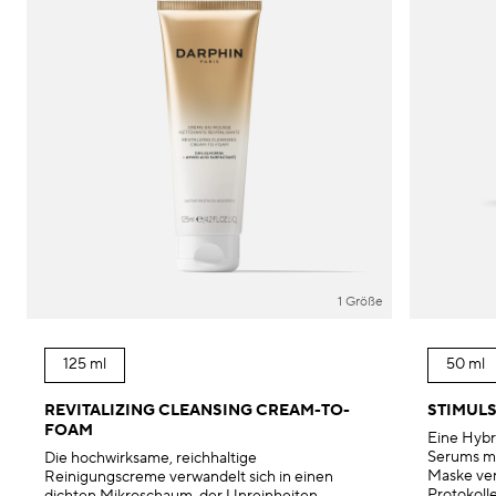
1 Größe
125 ml
50 ml
REVITALIZING CLEANSING CREAM-TO-
STIMULS
FOAM
Eine Hybr
Serums mi
Die hochwirksame, reichhaltige
Maske ver
Reinigungscreme verwandelt sich in einen
Protokolle
dichten Mikroschaum, der Unreinheiten