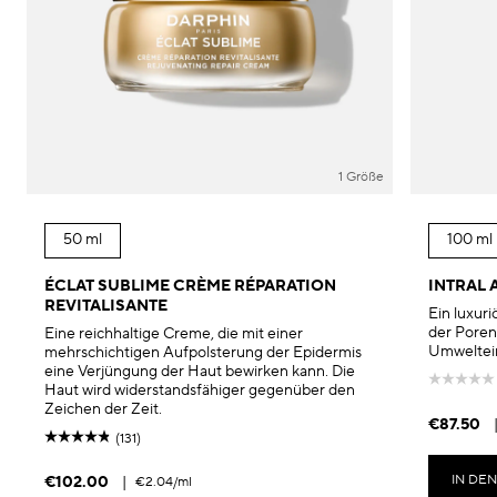
1 Größe
50 ml
100 ml
ÉCLAT SUBLIME CRÈME RÉPARATION
INTRAL 
REVITALISANTE
Ein luxuri
der Poren
Eine reichhaltige Creme, die mit einer
Umweltein
mehrschichtigen Aufpolsterung der Epidermis
eine Verjüngung der Haut bewirken kann. Die
Haut wird widerstandsfähiger gegenüber den
Zeichen der Zeit.
€87.50
(131)
IN DE
€102.00
|
€2.04
/ml