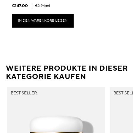
€147.00
|
€2.94
/ml
IN DEN WARENKORB LEGEN
WEITERE PRODUKTE IN DIESER
KATEGORIE KAUFEN
BEST SELLER
BEST SEL