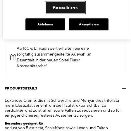
50 ml
Personalisieren
€147.00
Ablehnen
Akzeptieren
IN DEN WARENKORB LEGEN
Ab 160 € Einkaufswert erhalten Sie eine
sorgfältig zusammengestellte Auswahl an
Essentials in der neuen Soleil Plaisir
Kosmetiktasche*
PRODUKTDETAILS
Luxuriöse Creme, die mit Schwertlilie und Menyanthes trifoliata
mehr Elastizität verleiht, um die Hautstruktur sichtbar zu
verdichten und zu straffen sowie Falten zu reduzieren und so für
ein jugendlicheres, festeres Aussehen zu sorgen.
Besonders geeignet für
Verlust von Elastizität, Schlaffheit sowie Linien und Falten