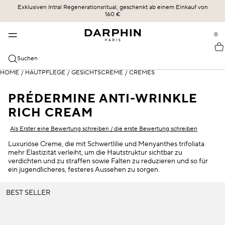
Exklusiven Intral Regenerationsritual, geschenkt ab einem Einkauf von
KOLLEKTIONEN
HAUTPFLEGE
BESTSELLER
ERBE
160 €
se Sidebar Navigation
Clo
Clo
Clo
Clo
BESTSELLER
ENTDECKEN
ALLE SHOPPEN
UNSERE GESCHICHTE
0
::elc_general.menu::
ÉCLAT SUBLIME
Bestseller
Éclat Sublime
DIE KRAFT DER FORMEL
Darphin
KATEGORIEN
Suchen
STIMULSKIN PLUS
Neu
Intral
UNSERE ENGAGEMENTS
Alle Shoppen
HOME
/
HAUTPFLEGE
/
GESICHTSCREME
/
CREMES
HAUTBEDÜRFNISSE
INTRAL
Angebote
Hydraskin
DARPHIN MAG
Seren & Essenzen
Sensible Haut und Rötungen
PRÉDERMINE ANTI-WRINKLE
HYDRASKIN
Hautpflegeroutine
Stimulskin Plus
OLIVIA SZMIDT
RICH CREAM
Reiniger und Toner
Feuchtigkeitsversorgung
Als Erster eine Bewertung schreiben / die erste Bewertung schreiben
Essential Oil Elixir
DIE WISSENSCHAFT DER LIEFERUNG
Feuchtigkeitspflege mit SPF-Schutz
Linien und Fältchen
Luxuriöse Creme, die mit Schwertlilie und Menyanthes trifoliata
Ideal Resource
mehr Elastizität verleiht, um die Hautstruktur sichtbar zu
Augen- und Lippenpflege
Gemischte Haut
verdichten und zu straffen sowie Falten zu reduzieren und so für
ein jugendlicheres, festeres Aussehen zu sorgen.
Exquisâge
Masken und Exfoliatoren
Trockene Haut
BEST SELLER
Prédermine
Öle
SPF-Schutz
Soleil Plaisir
Dunkle Kreuzfahrten und Puffiness