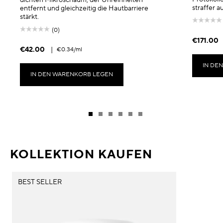
straffer 
entfernt und gleichzeitig die Hautbarriere
stärkt.
(0)
€171.00
€42.00
|
€0.34
/ml
IN DE
IN DEN WARENKORB LEGEN
KOLLEKTION KAUFEN
BEST SELLER