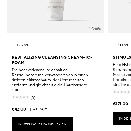
1 Größe
125 ml
50 ml
REVITALIZING CLEANSING CREAM-TO-
STIMULS
FOAM
Eine Hybr
Serums mi
Die hochwirksame, reichhaltige
Maske ver
Reinigungscreme verwandelt sich in einen
Protokolle
dichten Mikroschaum, der Unreinheiten
straffer 
entfernt und gleichzeitig die Hautbarriere
stärkt.
(0)
€171.00
€42.00
|
€0.34
/ml
IN DE
IN DEN WARENKORB LEGEN