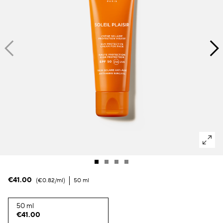
Dunkle Flecken und ungleichmäßiger Hautton
Poren
Lösung
Verlust von Volumen
Tint Terne
€41.00
€0.82
/ml
50 ml
50 ml
€41.00