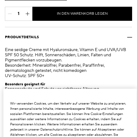
IN DEN WARENKORB LEGEN
PRODUKTDETAILS
Eine seidige Creme mit Hyaluronsäure, Vitamin E und UVA/UVB
SPF 50 Schutz. Hilft, Sonnenschäden, Linien, Falten und
Pigmentflecken vorzubeugen.
Besonderheit: Mineralölfrei, Parabenfrei, Paraffinfrei,
dermatologisch getestet, nicht komedogen
UV-Schutz: SPF 50+
Besonders geeignet für
Sonnenschutz und Schutz vor sichtbarer Alterung
Produktvorteil
Schützt die Haut vor UVA- und UVB-Strahlen
Wir verwenden Cookies, um den Verkehr auf unserer Website zu analysieren,
Hilft, Schäden bedingt durch ein übermäßiges Aussetzen der
Ihnen personalisierte Inhalte, interessenbezogene Werbung und Inhalte von
Sonneneinstrahlung zu verhindern
sozialen Plattformen bereitzustellen. Sie können Ihre Cookie-Einstellungen
Verleiht der Haut Feuchtigkeit und macht sie weich und
auswählen oder weitere Informationen zu Cookies erhalten, indem Sie auf
geschmeidig
Personalisieren klicken. Weitere Informationen erhalten Sie ausserdem
jederzeit in unserer Datenschutzrichtlinie. Sie können auf Akzeptieren oder
Ablehnen klicken, um alle Cookies zu akzeptieren oder abzulehnen. Sie