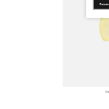
Person
De