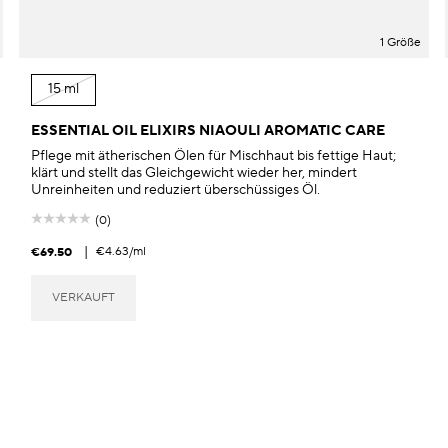
1 Größe
15 ml
ESSENTIAL OIL ELIXIRS NIAOULI AROMATIC CARE
Pflege mit ätherischen Ölen für Mischhaut bis fettige Haut;
klärt und stellt das Gleichgewicht wieder her, mindert
Unreinheiten und reduziert überschüssiges Öl.
(0)
|
€4.63
/ml
€69.50
VERKAUFT