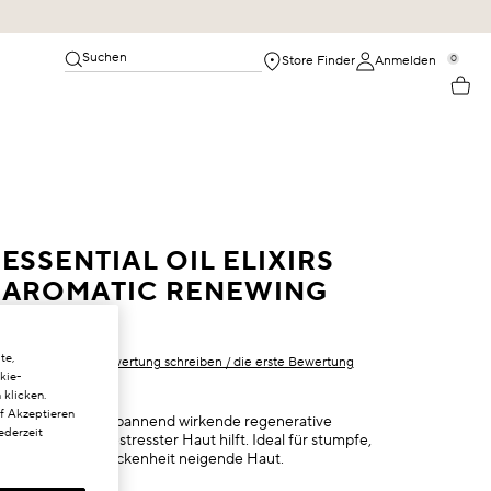
Suchen
0
Store Finder
Anmelden
ESSENTIAL OIL ELIXIRS
AROMATIC RENEWING
BALM
te,
Als Erster eine Bewertung schreiben / die erste Bewertung
kie-
schreiben
 klicken.
uf Akzeptieren
Über Nacht entspannend wirkende regenerative
ederzeit
Maske, die bei gestresster Haut hilft. Ideal für stumpfe,
müde und zu Trockenheit neigende Haut.