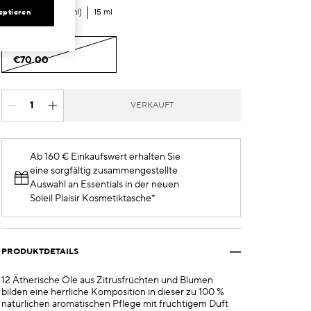
€70.00
eptieren
€4.67
/ml
15 ml
15 ml
€70.00
VERKAUFT
Ab 160 € Einkaufswert erhalten Sie
eine sorgfältig zusammengestellte
Auswahl an Essentials in der neuen
Soleil Plaisir Kosmetiktasche*
PRODUKTDETAILS
12 Ätherische Öle aus Zitrusfrüchten und Blumen
bilden eine herrliche Komposition in dieser zu 100 %
natürlichen aromatischen Pflege mit fruchtigem Duft