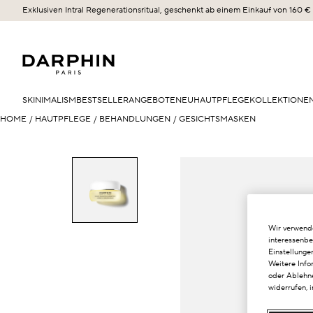
Exklusiven Intral Regenerationsritual, geschenkt ab einem Einkauf von 160 €
SKINIMALISM
BESTSELLER
ANGEBOTE
NEU
HAUTPFLEGE
KOLLEKTIONE
HOME
/
HAUTPFLEGE
/
BEHANDLUNGEN
/
GESICHTSMASKEN
Wir verwende
interessenbe
Einstellunge
Weitere Info
oder Ablehne
widerrufen, 