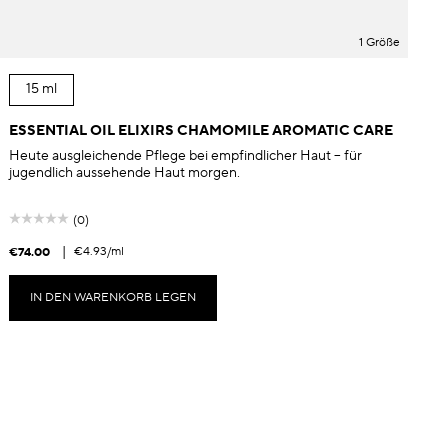
1 Größe
15 ml
ESSENTIAL OIL ELIXIRS CHAMOMILE AROMATIC CARE
Heute ausgleichende Pflege bei empfindlicher Haut – für
jugendlich aussehende Haut morgen.
(0)
|
€4.93
/ml
€74.00
IN DEN WARENKORB LEGEN