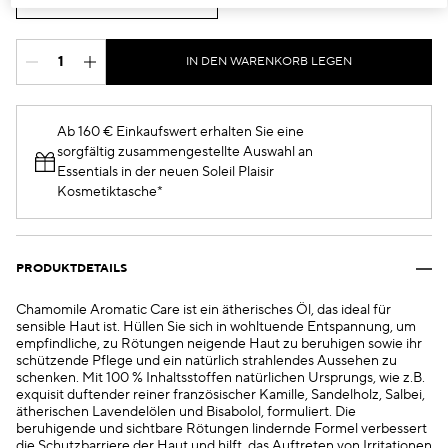
€74.00
IN DEN WARENKORB LEGEN
Ab 160 € Einkaufswert erhalten Sie eine
sorgfältig zusammengestellte Auswahl an
Essentials in der neuen Soleil Plaisir
Kosmetiktasche*
PRODUKTDETAILS
Chamomile Aromatic Care ist ein ätherisches Öl, das ideal für
sensible Haut ist. Hüllen Sie sich in wohltuende Entspannung, um
empfindliche, zu Rötungen neigende Haut zu beruhigen sowie ihr
schützende Pflege und ein natürlich strahlendes Aussehen zu
schenken. Mit 100 % Inhaltsstoffen natürlichen Ursprungs, wie z.B.
exquisit duftender reiner französischer Kamille, Sandelholz, Salbei,
ätherischen Lavendelölen und Bisabolol, formuliert. Die
beruhigende und sichtbare Rötungen lindernde Formel verbessert
die Schutzbarriere der Haut und hilft, das Auftreten von Irritationen