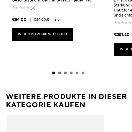
Geschützte und beruhigte Haut – jeden Tag.
Ein struk
Stärkung 
(0)
Haut für e
und sicht
€54.00
|
€54.00
/Einheit
IN DEN WARENKORB LEGEN
€251.20
IN DE
WEITERE PRODUKTE IN DIESER
KATEGORIE KAUFEN