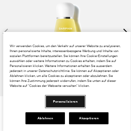
Dunkle Flecken und ungleichmäßiger Hautton
Poren
Lösung
Verlust von Volumen
Wir verwenden Cookies, um den Verkehr auf unserer Website zu analysieren,
Ihnen personalisierte Inhalte, interessenbezogene Werbung und Inhalte von
sozialen Plattformen bereitzustellen. Sie können Ihre Cookie-Einstellungen
Tint Terne
auswählen oder weitere Informationen zu Cookies erhalten, indem Sie auf
Personalisieren klicken. Weitere Informationen erhalten Sie ausserdem
jederzeit in unserer Datenschutzrichtlinie. Sie können auf Akzeptieren oder
Ablehnen klicken, um alle Cookies zu akzeptieren oder abzulehnen. Sie
können Ihre Zustimmung jederzeit widerrufen, indem Sie unten auf dieser
Website auf "Cookies der Webseite verwalten" klicken.
Personalisieren
€74.00
€4.93
/ml
15 ml
Ablehnen
Akzeptieren
15 ml