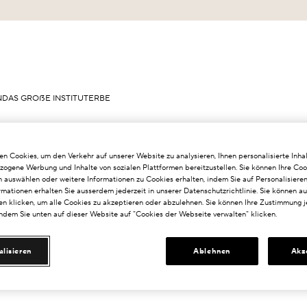
N
DAS GROẞE INSTITUT
ERBE
n Cookies, um den Verkehr auf unserer Website zu analysieren, Ihnen personalisierte Inhal
zogene Werbung und Inhalte von sozialen Plattformen bereitzustellen. Sie können Ihre Coo
n auswählen oder weitere Informationen zu Cookies erhalten, indem Sie auf Personalisieren
n Mauszeiger bewegen, um zu zoomen
rmationen erhalten Sie ausserdem jederzeit in unserer Datenschutzrichtlinie. Sie können a
n klicken, um alle Cookies zu akzeptieren oder abzulehnen. Sie können Ihre Zustimmung j
indem Sie unten auf dieser Website auf "Cookies der Webseite verwalten" klicken.
alisieren
Ablehnen
Akz