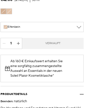
€42.00
€1.40
/ml
30 ml
Beige
Elfenbein
Elfenbein
VERKAUFT
Ab 160 € Einkaufswert erhalten Sie
eine sorgfältig zusammengestellte
Auswahl an Essentials in der neuen
Soleil Plaisir Kosmetiktasche*
PRODUKTDETAILS
natürlich
Beenden: