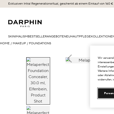
Exklusiven Intral Regenerationsritual, geschenkt ab einem Einkauf von 160 €
SKINIMALISM
BESTSELLER
ANGEBOTE
NEU
HAUTPFLEGE
KOLLEKTIONE
HOME
/
MAKEUP
/
FOUNDATIONS
Wir verwende
interessenbe
Einstellunge
De
Weitere Info
oder Ablehne
widerrufen, 
Person