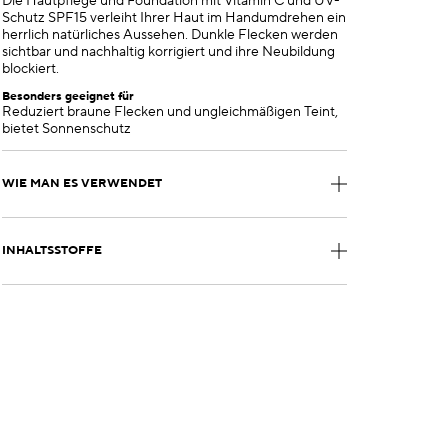
Die Hautpflege und Foundation mit Vitamin C und UV-
Schutz SPF15 verleiht Ihrer Haut im Handumdrehen ein
herrlich natürliches Aussehen. Dunkle Flecken werden
sichtbar und nachhaltig korrigiert und ihre Neubildung
blockiert.
Besonders geeignet für
Reduziert braune Flecken und ungleichmäßigen Teint,
bietet Sonnenschutz
WIE MAN ES VERWENDET
INHALTSSTOFFE