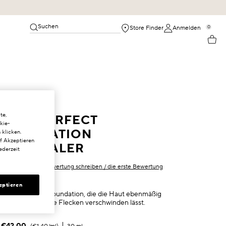
Suchen
0
Store Finder
Anmelden
te,
MELAPERFECT
kie-
FOUNDATION
 klicken.
uf Akzeptieren
CONCEALER
ederzeit
Als Erster eine Bewertung schreiben / die erste Bewertung
schreiben
eptieren
SPF 15 Hybrid-Foundation, die die Haut ebenmäßig
macht und dunkle Flecken verschwinden lässt.