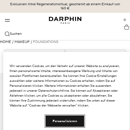
Exklusiven Intral Regenerationsritual, geschenkt ab einem Einkauf von
KOLLEKTIONEN
HAUTPFLEGE
BESTSELLER
ERBE
160 €
se Sidebar Navigation
Clo
Clo
Clo
Clo
BESTSELLER
ENTDECKEN
ALLE SHOPPEN
UNSERE GESCHICHTE
0
::elc_general.menu::
ÉCLAT SUBLIME
Bestseller
Éclat Sublime
DIE KRAFT DER FORMEL
Darphin
KATEGORIEN
Suchen
STIMULSKIN PLUS
Neu
Intral
UNSERE ENGAGEMENTS
Alle Shoppen
HOME
/
MAKEUP
/
FOUNDATIONS
HAUTBEDÜRFNISSE
INTRAL
Angebote
Hydraskin
DARPHIN MAG
Seren & Essenzen
Sensible Haut und Rötungen
FILTER
HYDRASKIN
Hautpflegeroutine
Stimulskin Plus
OLIVIA SZMIDT
Reiniger und Toner
1 PRODUKTE
Feuchtigkeitsversorgung
Wir verwenden Cookies, um den Verkehr auf unserer Website zu analysieren,
Ihnen personalisierte Inhalte, interessenbezogene Werbung und Inhalte von
Essential Oil Elixir
DIE WISSENSCHAFT DER LIEFERUNG
Feuchtigkeitspflege mit SPF-Schutz
sozialen Plattformen bereitzustellen. Sie können Ihre Cookie-Einstellungen
Linien und Fältchen
auswählen oder weitere Informationen zu Cookies erhalten, indem Sie auf
Personalisieren klicken. Weitere Informationen erhalten Sie ausserdem
Ideal Resource
Augen- und Lippenpflege
Gemischte Haut
jederzeit in unserer Datenschutzrichtlinie. Sie können auf Akzeptieren oder
Ablehnen klicken, um alle Cookies zu akzeptieren oder abzulehnen. Sie
Exquisâge
Masken und Exfoliatoren
können Ihre Zustimmung jederzeit widerrufen, indem Sie unten auf dieser
Trockene Haut
Website auf "Cookies der Webseite verwalten" klicken.
Prédermine
Öle
SPF-Schutz
Personalisieren
Soleil Plaisir
Dunkle Kreuzfahrten und Puffiness