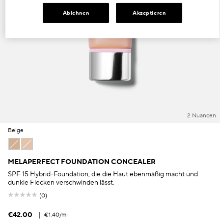
Ablehnen
Akzeptieren
Dunkle Flecken und ungleichmäßiger Hautton
Poren
Lösung
Verlust von Volumen
Tint Terne
2 Nuancen
Beige
Beige
Elfenbein
MELAPERFECT FOUNDATION CONCEALER
SPF 15 Hybrid-Foundation, die die Haut ebenmäßig macht und
dunkle Flecken verschwinden lässt.
(0)
€42.00
|
€1.40
/ml