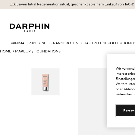
Exklusiven Intral Regenerationsritual, geschenkt ab einem Einkauf von 160 €
SKINIMALISM
BESTSELLER
ANGEBOTE
NEU
HAUTPFLEGE
KOLLEKTIONE
HOME
/
MAKEUP
/
FOUNDATIONS
Wir verwende
interessenbe
Einstellunge
Weitere Info
oder Ablehne
widerrufen, 
Person