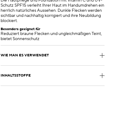
Die Hautpflege und Foundation mit Vitamin C und UV-
Schutz SPF15 verleiht Ihrer Haut im Handumdrehen ein
herrlich natürliches Aussehen. Dunkle Flecken werden
sichtbar und nachhaltig korrigiert und ihre Neubildung
blockiert.
Besonders geeignet für
Reduziert braune Flecken und ungleichmäßigen Teint,
bietet Sonnenschutz
WIE MAN ES VERWENDET
INHALTSSTOFFE