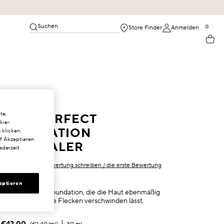
Suchen
0
Store Finder
Anmelden
te,
MELAPERFECT
kie-
FOUNDATION
 klicken.
uf Akzeptieren
CONCEALER
ederzeit
Als Erster eine Bewertung schreiben / die erste Bewertung
schreiben
eptieren
SPF 15 Hybrid-Foundation, die die Haut ebenmäßig
macht und dunkle Flecken verschwinden lässt.