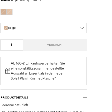
€42.00
€1.40
/ml
30 ml
Beige
Elfenbein
Beige
VERKAUFT
Ab 160 € Einkaufswert erhalten Sie
eine sorgfältig zusammengestellte
Auswahl an Essentials in der neuen
Soleil Plaisir Kosmetiktasche*
PRODUKTDETAILS
natürlich
Beenden: