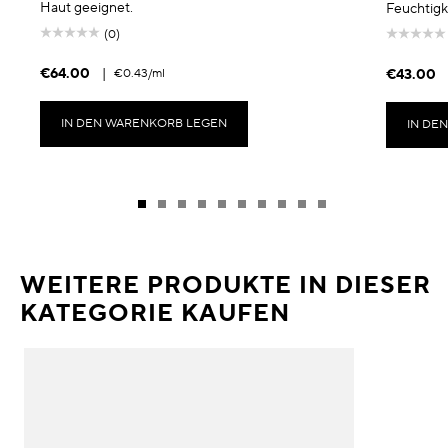
Haut geeignet.
Feuchtigke
(0)
€64.00
|
€0.43
/ml
€43.00
IN DEN WARENKORB LEGEN
IN DE
WEITERE PRODUKTE IN DIESER
KATEGORIE KAUFEN