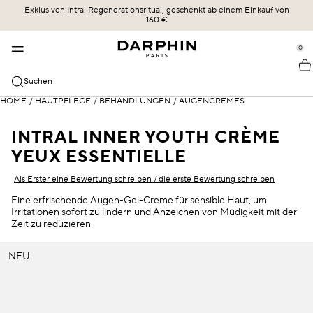
Exklusiven Intral Regenerationsritual, geschenkt ab einem Einkauf von
KOLLEKTIONEN
HAUTPFLEGE
BESTSELLER
ERBE
160 €
se Sidebar Navigation
Clo
Clo
Clo
Clo
BESTSELLER
ENTDECKEN
ALLE SHOPPEN
UNSERE GESCHICHTE
0
::elc_general.menu::
ÉCLAT SUBLIME
Bestseller
Éclat Sublime
DIE KRAFT DER FORMEL
Darphin
KATEGORIEN
Suchen
STIMULSKIN PLUS
Neu
Intral
UNSERE ENGAGEMENTS
Alle Shoppen
HOME
/
HAUTPFLEGE
/
BEHANDLUNGEN
/
AUGENCREMES
HAUTBEDÜRFNISSE
INTRAL
Angebote
Hydraskin
DARPHIN MAG
Seren & Essenzen
Sensible Haut und Rötungen
INTRAL INNER YOUTH CRÈME
HYDRASKIN
Hautpflegeroutine
Stimulskin Plus
OLIVIA SZMIDT
YEUX ESSENTIELLE
Reiniger und Toner
Feuchtigkeitsversorgung
Als Erster eine Bewertung schreiben / die erste Bewertung schreiben
Essential Oil Elixir
DIE WISSENSCHAFT DER LIEFERUNG
Feuchtigkeitspflege mit SPF-Schutz
Linien und Fältchen
Eine erfrischende Augen-Gel-Creme für sensible Haut, um
Ideal Resource
Irritationen sofort zu lindern und Anzeichen von Müdigkeit mit der
Augen- und Lippenpflege
Gemischte Haut
Zeit zu reduzieren.
Exquisâge
Masken und Exfoliatoren
Trockene Haut
NEU
Prédermine
Öle
SPF-Schutz
Soleil Plaisir
Dunkle Kreuzfahrten und Puffiness