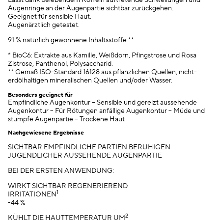
Lässt dank belebendem Koffein auftretende Schwellungen und
Augenringe an der Augenpartie sichtbar zurückgehen.
Geeignet für sensible Haut.
Augenärztlich getestet.
91 % natürlich gewonnene Inhaltsstoffe.**
* BioC6: Extrakte aus Kamille, Weißdorn, Pfingstrose und Rosa
Zistrose, Panthenol, Polysaccharid.
** Gemäß ISO-Standard 16128 aus pflanzlichen Quellen, nicht-
erdölhaltigen mineralischen Quellen und/oder Wasser.
Besonders geeignet für
Empfindliche Augenkontur – Sensible und gereizt aussehende
Augenkontur – Für Rötungen anfällige Augenkontur – Müde und
stumpfe Augenpartie – Trockene Haut
Nachgewiesene Ergebnisse
SICHTBAR EMPFINDLICHE PARTIEN BERUHIGEN
JUGENDLICHER AUSSEHENDE AUGENPARTIE
BEI DER ERSTEN ANWENDUNG:
WIRKT SICHTBAR REGENERIEREND
1
IRRITATIONEN
-44 %
2
KÜHLT DIE HAUTTEMPERATUR UM