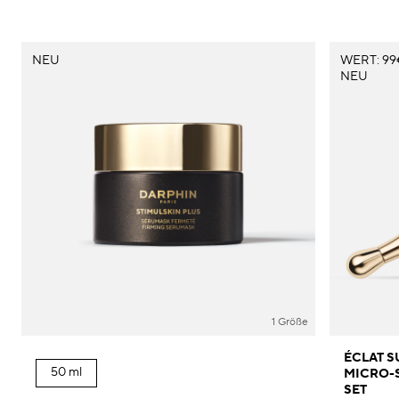
NEU
WERT: 99
NEU
1 Größe
ÉCLAT S
50 ml
MICRO-
SET