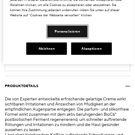
15 ml
Ablehnen klicken, um alle Cookies zu akzeptieren oder abzulehnen. Sie
€55.00
können Ihre Zustimmung jederzeit widerrufen, indem Sie unten auf dieser
Website auf "Cookies der Webseite verwalten" klicken.
VERKAUFT
Personalisieren
Ab 160 € Einkaufswert erhalten Sie eine
Ablehnen
Akzeptieren
sorgfältig zusammengestellte Auswahl an
Essentials in der neuen Soleil Plaisir
Kosmetiktasche*
PRODUKTDETAILS
Die von Experten entwickelte erfrischende gelartige Creme wirkt
sichtbaren Irritationen und Anzeichen von Müdigkeit an der
empfindlichen Augenpartie entgegen. Die parfüm- und silikonfreie
Formel wirkt zusammen mit dem aktiv beruhigenden BioC6*
postbiotischen Ferment regenerierend, um schneller auftretende
Rötungen und Irritationen zu mindern und die Haut gesünder
aussehen zu lassen.