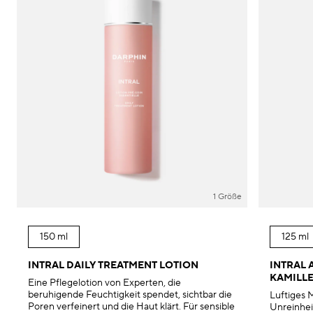
1 Größe
150 ml
125 ml
INTRAL DAILY TREATMENT LOTION
INTRAL 
KAMILL
Eine Pflegelotion von Experten, die
beruhigende Feuchtigkeit spendet, sichtbar die
Luftiges 
Poren verfeinert und die Haut klärt. Für sensible
Unreinhei