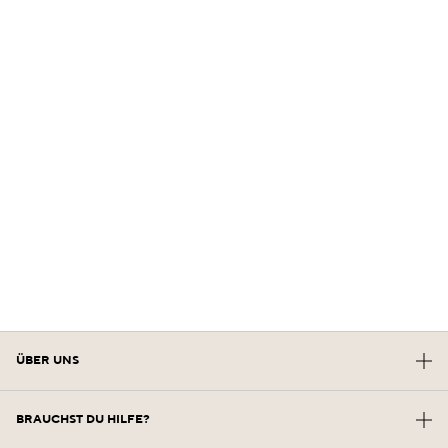
ÜBER UNS
Unsere Zukunft Im Erbe
BRAUCHST DU HILFE?
Die Kraft Der Formel