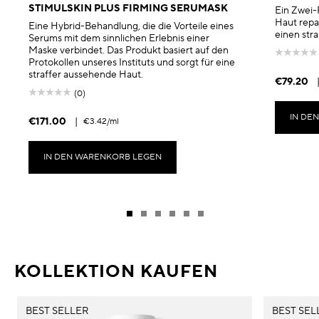
STIMULSKIN PLUS FIRMING SERUMASK
Ein Zwei-
Haut repari
Eine Hybrid-Behandlung, die die Vorteile eines
einen stra
Serums mit dem sinnlichen Erlebnis einer
Maske verbindet. Das Produkt basiert auf den
Protokollen unseres Instituts und sorgt für eine
straffer aussehende Haut.
€79.20
(0)
IN DE
€171.00
|
€3.42
/ml
IN DEN WARENKORB LEGEN
KOLLEKTION KAUFEN
BEST SELLER
BEST SEL