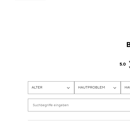
5.0
ALTER
HAUTPROBLEM
HA
EINE
EINE
EI
LISTE
LISTE
LI
DER
DER
D
AM
AM
A
HÄUFIGSTEN
HÄUFIGSTEN
HÄ
BEWERTETEN
BEWERTETEN
B
PRODUKTE,
PRODUKTE,
PR