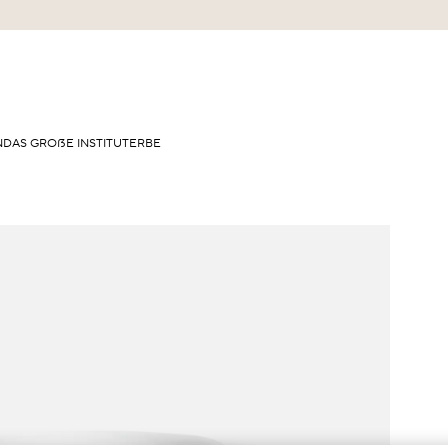
N
DAS GROẞE INSTITUT
ERBE