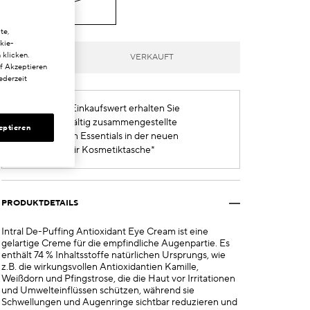
15 ml
€49.00
te,
kie-
 klicken.
VERKAUFT
uf Akzeptieren
ederzeit
Ab 160 € Einkaufswert erhalten Sie
eine sorgfältig zusammengestellte
eptieren
Auswahl an Essentials in der neuen
Soleil Plaisir Kosmetiktasche*
PRODUKTDETAILS
Intral De-Puffing Antioxidant Eye Cream ist eine
gelartige Creme für die empfindliche Augenpartie. Es
enthält 74 % Inhaltsstoffe natürlichen Ursprungs, wie
z.B. die wirkungsvollen Antioxidantien Kamille,
Weißdorn und Pfingstrose, die die Haut vor Irritationen
und Umwelteinflüssen schützen, während sie
Schwellungen und Augenringe sichtbar reduzieren und