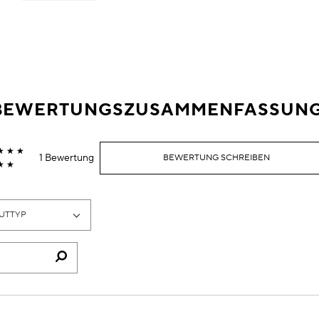
BEWERTUNGSZUSAMMENFASSUN
1 Bewertung
BEWERTUNG SCHREIBEN
UTTYP
NE
STE
ER
M
UFIGSTEN
EWERTETEN
ODUKTE,