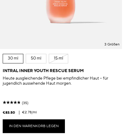
3 Größen
30 ml
50 ml
15 ml
INTRAL INNER YOUTH RESCUE SERUM
Heute ausgleichende Pflege bei empfindlicher Haut – für
jugendlich aussehende Haut morgen.
(35)
|
€2.78
/ml
€83.50
€
IN DEN WARENKORB LEGEN