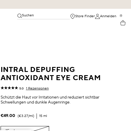
Suchen
0
Store Finder
Anmelden
INTRAL DEPUFFING
ANTIOXIDANT EYE CREAM
1 Rezensionen
5.0
Schützt die Haut vor Irritationen und reduziert sichtbar
Schwellungen und dunkle Augenringe.
€49.00
€3.27
/ml
15 ml