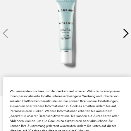
Dunkle Flecken und ungleichmäßiger Hautton
Poren
Lösung
Verlust von Volumen
Tint Terne
Wir verwenden Cookies, um den Verkehr auf unserer Website zu analysieren,
Ihnen personalisierte Inhalte, interessenbezogene Werbung und Inhalte von
sozialen Plattformen bereitzustellen. Sie können Ihre Cookie-Einstellungen
auswählen oder weitere Informationen zu Cookies erhalten, indem Sie auf
€37.00
Personalisieren klicken. Weitere Informationen erhalten Sie ausserdem
€2.47
/ml
15 ml
jederzeit in unserer Datenschutzrichtlinie. Sie können auf Akzeptieren oder
Ablehnen klicken, um alle Cookies zu akzeptieren oder abzulehnen. Sie
15 ml
können Ihre Zustimmung jederzeit widerrufen, indem Sie unten auf dieser
Website auf "Cookies der Webseite verwalten" klicken.