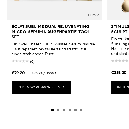
1 Größe
ÉCLAT SUBLIME DUAL REJUVENATING
STIMULS
MICRO-SERUM & AUGENPARTIE-TOOL
SCULPTI
SET
Ein struk
Stärkung 
Ein Zwei-Phasen-Öl-in-Wasser-Serum, das die
Haut für e
Haut repariert, revitalisiert und strafft - für
und sicht
einen strahlenden Teint.
(0)
€251.20
€79.20
|
€79.20
/Einheit
IN DE
IN DEN WARENKORB LEGEN