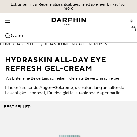
Exklusiven Intral Regenerationsritual, geschenkt ab einem Einkauf von
KOLLEKTIONEN
HAUTPFLEGE
BESTSELLER
ERBE
160 €
se Sidebar Navigation
Clo
Clo
Clo
Clo
BESTSELLER
ENTDECKEN
ALLE SHOPPEN
UNSERE GESCHICHTE
0
::elc_general.menu::
ÉCLAT SUBLIME
Bestseller
Éclat Sublime
DIE KRAFT DER FORMEL
Darphin
KATEGORIEN
Suchen
STIMULSKIN PLUS
Neu
Intral
UNSERE ENGAGEMENTS
Alle Shoppen
HOME
/
HAUTPFLEGE
/
BEHANDLUNGEN
/
AUGENCREMES
HAUTBEDÜRFNISSE
INTRAL
Angebote
Hydraskin
DARPHIN MAG
Seren & Essenzen
Sensible Haut und Rötungen
HYDRASKIN ALL-DAY EYE
HYDRASKIN
Hautpflegeroutine
Stimulskin Plus
OLIVIA SZMIDT
REFRESH GEL-CREAM
Reiniger und Toner
Feuchtigkeitsversorgung
Als Erster eine Bewertung schreiben / die erste Bewertung schreiben
Essential Oil Elixir
DIE WISSENSCHAFT DER LIEFERUNG
Feuchtigkeitspflege mit SPF-Schutz
Linien und Fältchen
Eine erfrischende Augen-Gelcreme, die sofort lang anhaltende
Ideal Resource
Feuchtigkeit spendet, für eine glatte, strahlende Augenpartie.
Augen- und Lippenpflege
Gemischte Haut
Exquisâge
Masken und Exfoliatoren
BEST SELLER
Trockene Haut
Prédermine
Öle
SPF-Schutz
Soleil Plaisir
Dunkle Kreuzfahrten und Puffiness