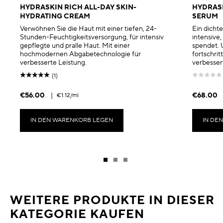
HYDRASKIN RICH ALL-DAY SKIN-
HYDRASK
HYDRATING CREAM
SERUM
Verwöhnen Sie die Haut mit einer tiefen, 24-
Ein dicht
Stunden-Feuchtigkeitsversorgung, für intensiv
intensive,
gepflegte und pralle Haut. Mit einer
spendet. 
hochmodernen Abgabetechnologie für
fortschrit
verbesserte Leistung.
verbesser
(1)
€56.00
|
€68.00
€1.12
/ml
IN DEN WARENKORB LEGEN
IN DE
WEITERE PRODUKTE IN DIESER
KATEGORIE KAUFEN