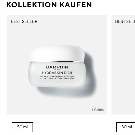
KOLLEKTION KAUFEN
BEST SELLER
BEST SEL
1 Größe
50 ml
30 ml