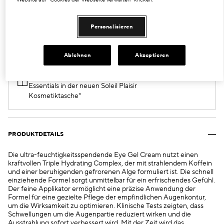
€37.00
Personalisieren
VERKAUFT
Ablehnen
Akzeptieren
Ab 160 € Einkaufswert erhalten Sie eine
sorgfältig zusammengestellte Auswahl an
Essentials in der neuen Soleil Plaisir
Kosmetiktasche*
PRODUKTDETAILS
Die ultra-feuchtigkeitsspendende Eye Gel Cream nutzt einen
kraftvollen Triple Hydrating Complex, der mit strahlendem Koffein
und einer beruhigenden gefrorenen Alge formuliert ist. Die schnell
einziehende Formel sorgt unmittelbar für ein erfrischendes Gefühl.
Der feine Applikator ermöglicht eine präzise Anwendung der
Formel für eine gezielte Pflege der empfindlichen Augenkontur,
um die Wirksamkeit zu optimieren. Klinische Tests zeigten, dass
Schwellungen um die Augenpartie reduziert wirken und die
Ausstrahlung sofort verbessert wird. Mit der Zeit wird das