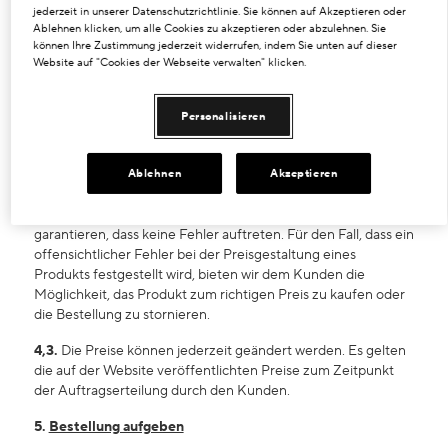
jederzeit in unserer Datenschutzrichtlinie. Sie können auf Akzeptieren oder
Website erhältlich sind, verstehen sich inklusive
Ablehnen klicken, um alle Cookies zu akzeptieren oder abzulehnen. Sie
Mehrwertsteuer zu den aktuellen Preisen und werden in
können Ihre Zustimmung jederzeit widerrufen, indem Sie unten auf dieser
Landeswährung angegeben. Die Versandkosten werden dem
Website auf "Cookies der Webseite verwalten" klicken.
Kunden vor Abschluss einer Bestellung angezeigt und
werden zum Preis der Produkte hinzugerechnet und auf dem
Personalisieren
Bestellformular separat ausgewiesen. Für weitere
Informationen besuchen Sie bitte auch den Bereich
Lieferung auf der Website.
Ablehnen
Akzeptieren
4,2.
Wir überprüfen regelmäßig, ob alle auf der Website
angezeigten Preise korrekt sind, können jedoch nicht
garantieren, dass keine Fehler auftreten. Für den Fall, dass ein
offensichtlicher Fehler bei der Preisgestaltung eines
Produkts festgestellt wird, bieten wir dem Kunden die
Möglichkeit, das Produkt zum richtigen Preis zu kaufen oder
die Bestellung zu stornieren.
4,3.
Die Preise können jederzeit geändert werden. Es gelten
die auf der Website veröffentlichten Preise zum Zeitpunkt
der Auftragserteilung durch den Kunden.
5.
Bestellung aufgeben