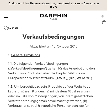
Exklusiven Intral Regenerationsritual, geschenkt ab einem Einkauf von
KOLLEKTIONEN
HAUTPFLEGE
BESTSELLER
ERBE
160 €
se Sidebar Navigation
Clo
Clo
Clo
Clo
BESTSELLER
ENTDECKEN
ALLE SHOPPEN
UNSERE GESCHICHTE
0
::elc_general.menu::
ÉCLAT SUBLIME
Bestseller
Éclat Sublime
DIE KRAFT DER FORMEL
Darphin
KATEGORIEN
Suchen
STIMULSKIN PLUS
Neu
Intral
UNSERE ENGAGEMENTS
Alle Shoppen
Verkaufsbedingungen
HAUTBEDÜRFNISSE
INTRAL
Angebote
Hydraskin
DARPHIN MAG
Seren & Essenzen
Sensible Haut und Rötungen
Aktualisiert am 15. Oktober 2018
HYDRASKIN
Hautpflegeroutine
Stimulskin Plus
OLIVIA SZMIDT
Reiniger und Toner
Feuchtigkeitsversorgung
1.
General
Provisions
Essential Oil Elixir
DIE WISSENSCHAFT DER LIEFERUNG
Feuchtigkeitspflege mit SPF-Schutz
Linien und Fältchen
1,1.
Die folgenden Verkaufsbedingungen
(„
Verkaufsbedingungen
“) gelten für das Angebot und den
Ideal Resource
Augen- und Lippenpflege
Verkauf von Produkten über die Darphin Website im
Gemischte Haut
Europäischen Wirtschaftsraum („
EWR
“), (die „
Website
“).
Exquisâge
Masken und Exfoliatoren
Trockene Haut
1,2.
Um berechtigt zu sein, Produkte auf der Website zu
kaufen, müssen Kunden: (a) mindestens 18 Jahre alt sein
Prédermine
Öle
SPF-Schutz
oder, im Falle von Minderjährigen, von ihrem gesetzlichen
Vertreter ordnungsgemäß bevollmächtigt werden; (b)
Soleil Plaisir
Dunkle Kreuzfahrten und Puffiness
Verbraucher sein, d. h. natürliche Personen sein, die für