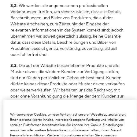
3,2.
Wir werden alle angemessenen professionellen
Vorkehrungen treffen, um sicherzustellen, dass alle Details,
Beschreibungen und Bilder von Produkten, die auf der
Website erscheinen, zum Zeitpunkt der Eingabe der
relevanten Informationen in das System korrekt sind; jedoch
übernehmen wir, soweit gesetzlich zulässig, keine Garantie
dafür, dass diese Details, Beschreibungen und Bilder von
Produkten absolut genau, vollständig, zuverlässig, aktuell
oder fehlerfrei sind.
3,3.
Die auf der Website beschriebenen Produkte und alle
Muster davon, die wir dem Kunden zur Verfügung stellen,
sind nur für den persönlichen Gebrauch bestimmt. Kunden
dürfen keines dieser Produkte oder Muster davon verkaufen
oder weiterverkaufen. Wir behalten uns das Recht vor, mit
oder ohne Vorankündigung die Menge der dem Kunden zur
Verfügung zu stellenden Produkte oder Muster zu stornieren
oder zu reduzieren, die zu einem Verstoß gegen diese
Verkaufsbedingungen führen können.
Wir verwenden Cookies, um den Verkehr auf unserer Website zu analysieren,
Ihnen personalisierte Inhalte, interessenbezogene Werbung und Inhalte von
sozialen Plattformen bereitzustellen. Sie können Ihre Cookie-Einstellungen
4.
Preise
auswählen oder weitere Informationen zu Cookies erhalten, indem Sie auf
Personalisieren klicken. Weitere Informationen erhalten Sie ausserdem
4,1.
Alle angegebenen Preise für Produkte, die über die