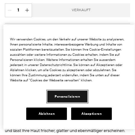
VERKAUFT
PRODUKTDETAILS
Wir verwenden Cookies, um den Verkehr auf unserer Website zu analysieren,
Ihnen personalisierte Inhalte, interessenbezogene Werbung und Inhalte von
VON PROFESSIONELLEN BEHANDLUNGEN INSPIRIERTES
sozialen Plattformen bereitzustellen. Sie können Ihre Cookie-Einstellungen
PEELING – FÜR GLATTERE HAUT UND JUGENDLICHE
auswählen oder weitere Informationen zu Cookies erhalten, indem Sie auf
AUSSTRAHLUNG.
Personalisieren klicken. Weitere Informationen erhalten Sie ausserdem
jederzeit in unserer Datenschutzrichtlinie. Sie können auf Akzeptieren oder
Diese sanfte, aber wirkungsvolle Peeling-Formel, inspiriert von
Ablehnen klicken, um alle Cookies zu akzeptieren oder abzulehnen. Sie
Dermabrasions-Techniken aus dem Kosmetikstudio, schenkt Ihnen
können Ihre Zustimmung jederzeit widerrufen, indem Sie unten auf dieser
sofort sichtbar erneuerte und strahlende Haut.
Website auf "Cookies der Webseite verwalten" klicken.
Eine reichhaltige, multidimensionale Formel kombiniert drei Arten
von Peeling-Partikeln – Perle, Lava und hydratisierte Kieselsäure –,
um die Hautstruktur sofort zu glätten, das Erscheinungsbild von
Personalisieren
Poren zu verfeinern und den Hautton auszugleichen. Während
Unreinheiten und abgestorbene Hautzellen entfernt werden,
spenden pflegende Öle Feuchtigkeit und sorgen dafür, dass sich
Ablehnen
Akzeptieren
Ihre Haut weich und geschmeidig anfühlt.
Regelmäßige Anwendung reduziert Hautunebenheiten sichtbar
und lässt Ihre Haut frischer, glatter und ebenmäßiger erscheinen.