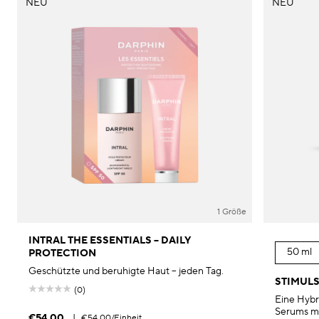
NEU
NEU
1 Größe
INTRAL THE ESSENTIALS – DAILY
50 ml
PROTECTION
Geschützte und beruhigte Haut – jeden Tag.
STIMULS
(0)
Eine Hybr
Serums mi
€54.00
|
€54.00
/Einheit