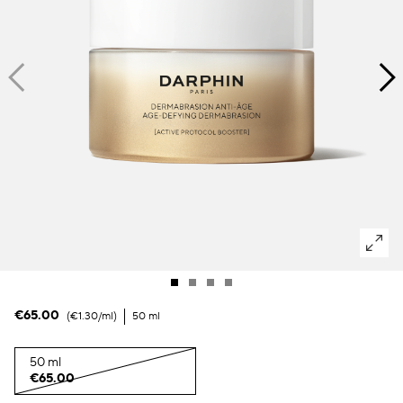
Dunkle Flecken und ungleichmäßiger Hautton
Poren
Lösung
Verlust von Volumen
Tint Terne
€65.00
€1.30
/ml
50 ml
50 ml
€65.00