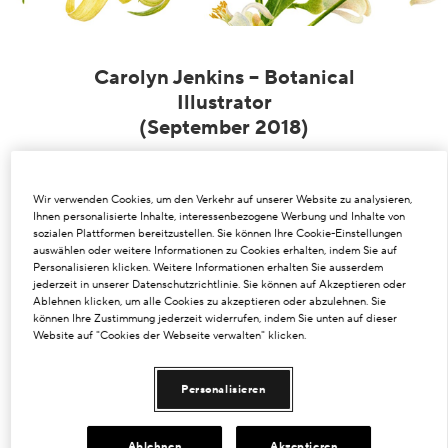
Dunkle Flecken und ungleichmäßiger Hautton
Poren
Carolyn Jenkins – Botanical
Illustrator
Lösung
(September 2018)
Verlust von Volumen
Nach ihrem Abschluss in Botanical Illustration am
Tint Terne
Wir verwenden Cookies, um den Verkehr auf unserer Website zu analysieren,
Chelsea Physic Garden in London wurde Carolyn
Ihnen personalisierte Inhalte, interessenbezogene Werbung und Inhalte von
Jenkins für ihre botanischen Aquarelle mit Gold
sozialen Plattformen bereitzustellen. Sie können Ihre Cookie-Einstellungen
Metal und Best Exhibit der RHS ausgezeichnet.
auswählen oder weitere Informationen zu Cookies erhalten, indem Sie auf
Als Halbfranzösin, da ihre Mutter in Paris geboren
Personalisieren klicken. Weitere Informationen erhalten Sie ausserdem
jederzeit in unserer Datenschutzrichtlinie. Sie können auf Akzeptieren oder
wurde, hat sie wunderbare Erinnerungen an ihre
Ablehnen klicken, um alle Cookies zu akzeptieren oder abzulehnen. Sie
Kindheitsferien in Frankreich und wie sehr sie es
können Ihre Zustimmung jederzeit widerrufen, indem Sie unten auf dieser
liebt, in den Straßen von Paris zu spazieren. Als
Website auf "Cookies der Webseite verwalten" klicken.
Darphin einen Künstler zur Illustration von
„Botanical Force For Beauty” suchte, fiel unsere
Wahl auf die renommierte Botanikmalerin Carolyn
Personalisieren
Jenkins.
Ablehnen
Akzeptieren