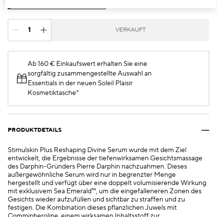
€220.00
VERKAUFT
Ab 160 € Einkaufswert erhalten Sie eine
sorgfältig zusammengestellte Auswahl an
Essentials in der neuen Soleil Plaisir
Kosmetiktasche*
PRODUKTDETAILS
Stimulskin Plus Reshaping Divine Serum wurde mit dem Ziel
entwickelt, die Ergebnisse der tiefenwirksamen Gesichtsmassage
des Darphin-Gründers Pierre Darphin nachzuahmen. Dieses
außergewöhnliche Serum wird nur in begrenzter Menge
hergestellt und verfügt über eine doppelt volumisierende Wirkung
mit exklusivem Sea Emerald™, um die eingefalleneren Zonen des
Gesichts wieder aufzufüllen und sichtbar zu straffen und zu
festigen. Die Kombination dieses pflanzlichen Juwels mit
Commipheroline, einem wirksamen Inhaltsstoff zur