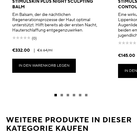
STIMULSKIN PLUS NIGHT SCULPTING
STIMULS
BALM
CONTOU
Ein Balsam, der die nächtlichen
Eine wirk
Regenerationsprozesse der Haut optimal
Lippenkon
unterstützt. Hilft bereits ab der ersten Nacht,
Augenlide
Hauterschlaffung entgegenzuwirken.
beiden em
jugendlic
(0)
€332.00
|
€6.64
/ml
€145.00
IN DEN WARENKORB LEGEN
IN DE
WEITERE PRODUKTE IN DIESER
KATEGORIE KAUFEN