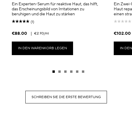
Ein Experten-Serum für reaktive Haut, das hilft,
Ein Zwei-
das Erscheinungsbild von Irritationen zu
Haut repari
beruhigen und die Haut zu stärken
einen stra
(1)
€88.00
|
€102.00
€2.93
/ml
IN DEN WARENKORB LEGEN
IN DE
SCHREIBEN SIE DIE ERSTE BEWERTUNG