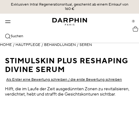
Exklusiven Intral Regenerationsritual, geschenkt ab einem Einkauf von
KOLLEKTIONEN
HAUTPFLEGE
BESTSELLER
ERBE
160 €
se Sidebar Navigation
Clo
Clo
Clo
Clo
BESTSELLER
ENTDECKEN
ALLE SHOPPEN
UNSERE GESCHICHTE
0
::elc_general.menu::
ÉCLAT SUBLIME
Bestseller
Éclat Sublime
DIE KRAFT DER FORMEL
Darphin
KATEGORIEN
Suchen
STIMULSKIN PLUS
Neu
Intral
UNSERE ENGAGEMENTS
Alle Shoppen
HOME
/
HAUTPFLEGE
/
BEHANDLUNGEN
/
SEREN
HAUTBEDÜRFNISSE
INTRAL
Angebote
Hydraskin
DARPHIN MAG
Seren & Essenzen
Sensible Haut und Rötungen
STIMULSKIN PLUS RESHAPING
HYDRASKIN
Hautpflegeroutine
Stimulskin Plus
OLIVIA SZMIDT
DIVINE SERUM
Reiniger und Toner
Feuchtigkeitsversorgung
Als Erster eine Bewertung schreiben / die erste Bewertung schreiben
Essential Oil Elixir
DIE WISSENSCHAFT DER LIEFERUNG
Feuchtigkeitspflege mit SPF-Schutz
Linien und Fältchen
Hilft, die im Laufe der Zeit ausgedünnten Zonen zu revitalisieren,
Ideal Resource
verdichtet, hebt und strafft die Gesichtskonturen sichtbar.
Augen- und Lippenpflege
Gemischte Haut
Exquisâge
Masken und Exfoliatoren
Trockene Haut
Prédermine
Öle
SPF-Schutz
Soleil Plaisir
Dunkle Kreuzfahrten und Puffiness