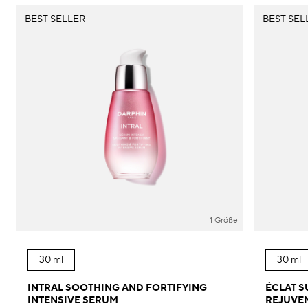
BEST SELLER
BEST SEL
1 Größe
30 ml
30 ml
INTRAL SOOTHING AND FORTIFYING
ÉCLAT S
INTENSIVE SERUM
REJUVE