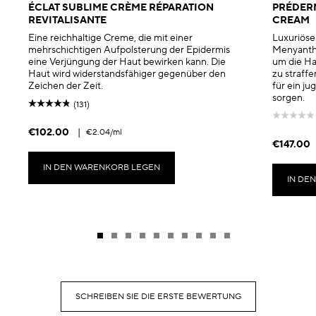
ÉCLAT SUBLIME CRÈME RÉPARATION
PRÉDERM
REVITALISANTE
CREAM
Eine reichhaltige Creme, die mit einer
Luxuriöse
mehrschichtigen Aufpolsterung der Epidermis
Menyanthes
eine Verjüngung der Haut bewirken kann. Die
um die Ha
Haut wird widerstandsfähiger gegenüber den
zu straffe
Zeichen der Zeit.
für ein ju
sorgen.
(131)
€102.00
|
€2.04
/ml
€147.00
IN DEN WARENKORB LEGEN
IN DE
SCHREIBEN SIE DIE ERSTE BEWERTUNG