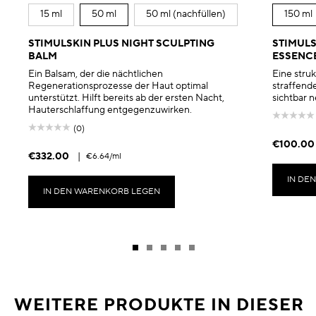
15 ml
50 ml
50 ml (nachfüllen)
150 ml
STIMULSKIN PLUS NIGHT SCULPTING
STIMULS
BALM
ESSENC
Ein Balsam, der die nächtlichen
Eine stru
Regenerationsprozesse der Haut optimal
straffende
unterstützt. Hilft bereits ab der ersten Nacht,
sichtbar n
Hauterschlaffung entgegenzuwirken.
(0)
€100.00
€332.00
|
€6.64
/ml
IN DE
IN DEN WARENKORB LEGEN
WEITERE PRODUKTE IN DIESER