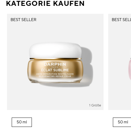
KATEGORIE KAUFEN
BEST SELLER
BEST SEL
1 Größe
50 ml
50 ml