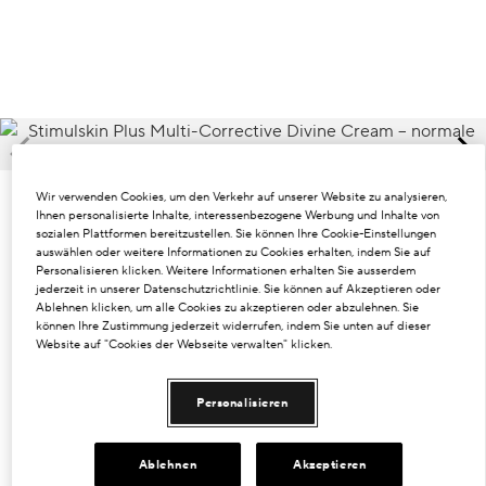
Dunkle Flecken und ungleichmäßiger Hautton
Poren
Lösung
Verlust von Volumen
Wir verwenden Cookies, um den Verkehr auf unserer Website zu analysieren,
Tint Terne
Ihnen personalisierte Inhalte, interessenbezogene Werbung und Inhalte von
sozialen Plattformen bereitzustellen. Sie können Ihre Cookie-Einstellungen
auswählen oder weitere Informationen zu Cookies erhalten, indem Sie auf
Personalisieren klicken. Weitere Informationen erhalten Sie ausserdem
jederzeit in unserer Datenschutzrichtlinie. Sie können auf Akzeptieren oder
Ablehnen klicken, um alle Cookies zu akzeptieren oder abzulehnen. Sie
können Ihre Zustimmung jederzeit widerrufen, indem Sie unten auf dieser
Website auf "Cookies der Webseite verwalten" klicken.
Personalisieren
€199.00
€3.98
/ml
50 ml
Ablehnen
Akzeptieren