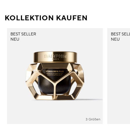
KOLLEKTION KAUFEN
BEST SELLER
BEST SEL
NEU
NEU
3 Größen