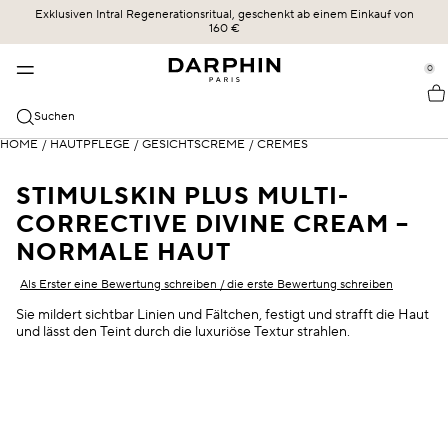
Exklusiven Intral Regenerationsritual, geschenkt ab einem Einkauf von
KOLLEKTIONEN
HAUTPFLEGE
BESTSELLER
ERBE
160 €
se Sidebar Navigation
Clo
Clo
Clo
Clo
BESTSELLER
ENTDECKEN
ALLE SHOPPEN
UNSERE GESCHICHTE
0
::elc_general.menu::
ÉCLAT SUBLIME
Bestseller
Éclat Sublime
DIE KRAFT DER FORMEL
Darphin
KATEGORIEN
Suchen
STIMULSKIN PLUS
Neu
Intral
UNSERE ENGAGEMENTS
Alle Shoppen
HOME
/
HAUTPFLEGE
/
GESICHTSCREME
/
CREMES
HAUTBEDÜRFNISSE
INTRAL
Angebote
Hydraskin
DARPHIN MAG
Seren & Essenzen
Sensible Haut und Rötungen
STIMULSKIN PLUS MULTI-
HYDRASKIN
Hautpflegeroutine
Stimulskin Plus
OLIVIA SZMIDT
CORRECTIVE DIVINE CREAM –
Reiniger und Toner
Feuchtigkeitsversorgung
NORMALE HAUT
Essential Oil Elixir
DIE WISSENSCHAFT DER LIEFERUNG
Feuchtigkeitspflege mit SPF-Schutz
Linien und Fältchen
Als Erster eine Bewertung schreiben / die erste Bewertung schreiben
Ideal Resource
Augen- und Lippenpflege
Gemischte Haut
Sie mildert sichtbar Linien und Fältchen, festigt und strafft die Haut
und lässt den Teint durch die luxuriöse Textur strahlen.
Exquisâge
Masken und Exfoliatoren
Trockene Haut
Prédermine
Öle
SPF-Schutz
Soleil Plaisir
Dunkle Kreuzfahrten und Puffiness