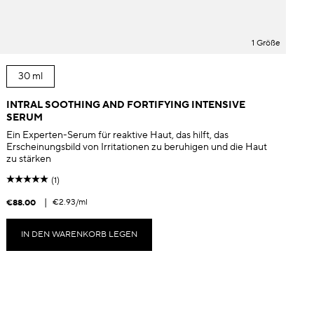
1 Größe
30 ml
INTRAL SOOTHING AND FORTIFYING INTENSIVE
SERUM
Ein Experten-Serum für reaktive Haut, das hilft, das
Erscheinungsbild von Irritationen zu beruhigen und die Haut
zu stärken
(1)
|
€2.93
/ml
€88.00
€
IN DEN WARENKORB LEGEN