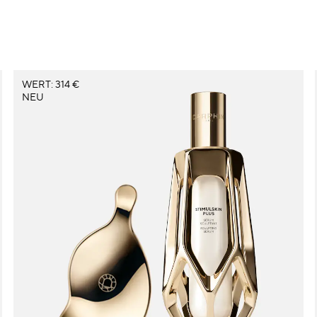
WERT: 314 €
NEU