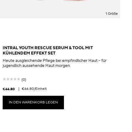
1 Größe
INTRAL YOUTH RESCUE SERUM & TOOL MIT
KÜHLENDEM EFFEKT SET
Heute ausgleichende Pflege bei empfindlicher Haut – für
jugendlich aussehende Haut morgen.
(0)
|
€66.80
/Einheit
€66.80
€
IN DEN WARENKORB LEGEN