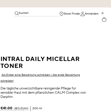
Suchen
0
Store Finder
Anmelden
INTRAL DAILY MICELLAR
TONER
Als Erster eine Bewertung schreiben / die erste Bewertung
schreiben
Die tägliche unverzichtbare reinigende Pflege für
sensible Haut mit dem pflanzlichen CALM Complex von
Darphin.
€41.00
€0.21
/ml
200 ml