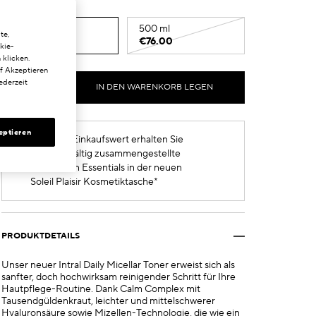
200 ml
500 ml
te,
€41.00
€76.00
kie-
 klicken.
uf Akzeptieren
ederzeit
IN DEN WARENKORB LEGEN
eptieren
Ab 160 € Einkaufswert erhalten Sie
eine sorgfältig zusammengestellte
Auswahl an Essentials in der neuen
Soleil Plaisir Kosmetiktasche*
PRODUKTDETAILS
Unser neuer Intral Daily Micellar Toner erweist sich als
sanfter, doch hochwirksam reinigender Schritt für Ihre
Hautpflege-Routine. Dank Calm Complex mit
Tausendgüldenkraut, leichter und mittelschwerer
Hyaluronsäure sowie Mizellen-Technologie, die wie ein