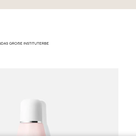
N
DAS GROẞE INSTITUT
ERBE